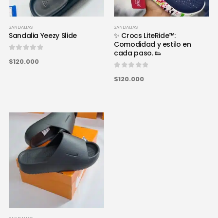
SANDALIAS
SANDALIAS
Sandalia Yeezy Slide
✨ Crocs LiteRide™:
Comodidad y estilo en
cada paso. 👟
0
out of 5
$120.000
0
out of 5
$120.000