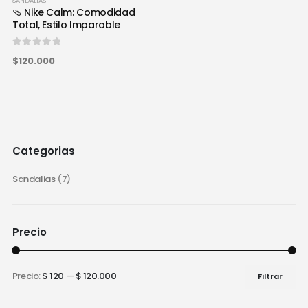
SANDALIAS
🩴 Nike Calm: Comodidad
Total, Estilo Imparable
0
out of 5
$120.000
Categorias
Sandalias
(7)
Precio
Precio:
$ 120
—
$ 120.000
Filtrar