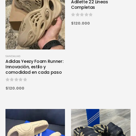
Adilette 22 Lineas
Completas
0
out of 5
$120.000
SANDALIAS
Adidas Yeezy Foam Runner:
Innovación, estilo y
comodidad en cada paso
0
out of 5
$120.000