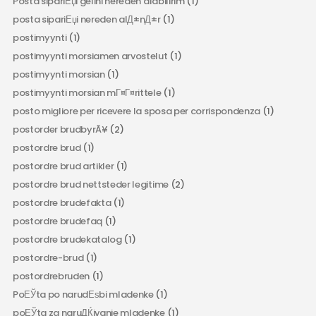
Posta sipariЕџi gelini nereden alabilirim
(1)
posta sipariЕџi nereden alД±nД±r
(1)
postimyynti
(1)
postimyynti morsiamen arvostelut
(1)
postimyynti morsian
(1)
postimyynti morsian mГ¤Г¤rittele
(1)
posto migliore per ricevere la sposa per corrispondenza
(1)
postorder brudbyrÃ¥
(2)
postordre brud
(1)
postordre brud artikler
(1)
postordre brud nettsteder legitime
(2)
postordre brudefakta
(1)
postordre brudefaq
(1)
postordre brudekatalog
(1)
postordre-brud
(1)
postordrebruden
(1)
PoЕЎta po narudЕѕbi mladenke
(1)
poЕЎta za naruДЌivanje mladenke
(1)