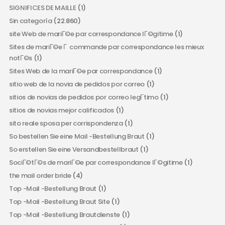
SIGNIFICES DE MAILLE
(1)
Sin categoría
(22.860)
site Web de mariГ©e par correspondance lГ©gitime
(1)
Sites de mariГ©e Г commande par correspondance les mieux
notГ©s
(1)
Sites Web de la mariГ©e par correspondance
(1)
sitio web de la novia de pedidos por correo
(1)
sitios de novias de pedidos por correo legГ­timo
(1)
sitios de novias mejor calificados
(1)
sito reale sposa per corrispondenza
(1)
So bestellen Sie eine Mail -Bestellung Braut
(1)
So erstellen Sie eine Versandbestellbraut
(1)
SociГ©tГ©s de mariГ©e par correspondance lГ©gitime
(1)
the mail order bride
(4)
Top -Mail -Bestellung Braut
(1)
Top -Mail -Bestellung Braut Site
(1)
Top -Mail -Bestellung Brautdienste
(1)