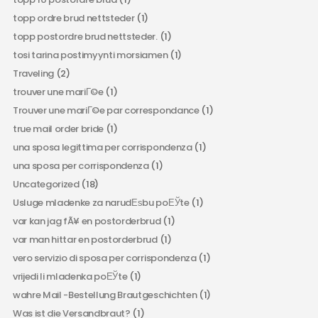
topp ordre brud nettsteder
(1)
topp postordre brud nettsteder.
(1)
tosi tarina postimyynti morsiamen
(1)
Traveling
(2)
trouver une mariГ©e
(1)
Trouver une mariГ©e par correspondance
(1)
true mail order bride
(1)
una sposa legittima per corrispondenza
(1)
una sposa per corrispondenza
(1)
Uncategorized
(18)
Usluge mladenke za narudЕѕbu poЕЎte
(1)
var kan jag fÃ¥ en postorderbrud
(1)
var man hittar en postorderbrud
(1)
vero servizio di sposa per corrispondenza
(1)
vrijedi li mladenka poЕЎte
(1)
wahre Mail -Bestellung Brautgeschichten
(1)
Was ist die Versandbraut?
(1)