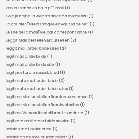
kan du sende en brud pГҐ mail
(1)
Koja je najbolja web stranica za mladenku
(1)
La courrier Г©lectronique en vaut la peine?
(1)
Le site de la mariГ©e par correspondance
(1)
Leggit Mail bestellen Brautseiten
(2)
leggit mail order bride sites
(2)
legit mail order bride
(1)
legit mail order bride site
(1)
legit postordre russisk brud
(1)
legitimate mail order bride
(2)
legitimate mail order bride sites
(1)
legitime Mail bestellen Brautunternehmen
(1)
legitime Mail bestellen Brautwebsites
(1)
legitime Versandbestellbrautstandorte
(1)
legitimte mail order bride service
(1)
lesbian mail order bride
(1)
lesbisk postordre bruden reddit
(1)