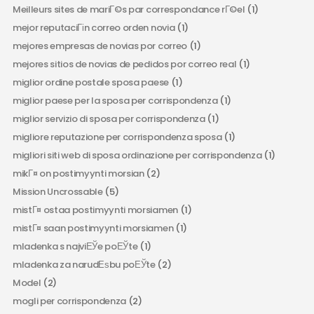
Meilleurs sites de mariГ©s par correspondance rГ©el
(1)
mejor reputaciГіn correo orden novia
(1)
mejores empresas de novias por correo
(1)
mejores sitios de novias de pedidos por correo real
(1)
miglior ordine postale sposa paese
(1)
miglior paese per la sposa per corrispondenza
(1)
miglior servizio di sposa per corrispondenza
(1)
migliore reputazione per corrispondenza sposa
(1)
migliori siti web di sposa ordinazione per corrispondenza
(1)
mikГ¤ on postimyynti morsian
(2)
Mission Uncrossable
(5)
mistГ¤ ostaa postimyynti morsiamen
(1)
mistГ¤ saan postimyynti morsiamen
(1)
mladenka s najviЕЎe poЕЎte
(1)
mladenka za narudЕѕbu poЕЎte
(2)
Model
(2)
mogli per corrispondenza
(2)