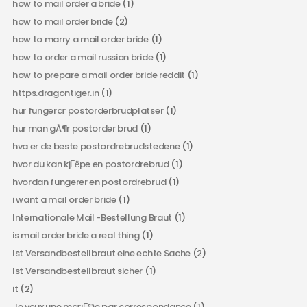
how to mail order a bride
(1)
how to mail order bride
(2)
how to marry a mail order bride
(1)
how to order a mail russian bride
(1)
how to prepare a mail order bride reddit
(1)
https.dragontiger.in
(1)
hur fungerar postorderbrudplatser
(1)
hur man gÃ¶r postorder brud
(1)
hva er de beste postordrebrudstedene
(1)
hvor du kan kjГёpe en postordrebrud
(1)
hvordan fungerer en postordrebrud
(1)
i want a mail order bride
(1)
Internationale Mail -Bestellung Braut
(1)
is mail order bride a real thing
(1)
Ist Versandbestellbraut eine echte Sache
(2)
Ist Versandbestellbraut sicher
(1)
it
(2)
Je veux une mariГ©e par correspondance
(1)