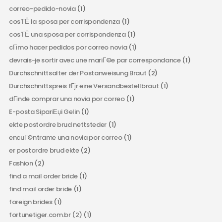
correo-pedido-novia
(1)
cos'ГЁ la sposa per corrispondenza
(1)
cos'ГЁ una sposa per corrispondenza
(1)
cГіmo hacer pedidos por correo novia
(1)
devrais-je sortir avec une mariГ©e par correspondance
(1)
Durchschnittsalter der Postanweisung Braut
(2)
Durchschnittspreis fГјr eine Versandbestellbraut
(1)
dГіnde comprar una novia por correo
(1)
E-posta SipariЕџi Gelin
(1)
ekte postordre brud nettsteder
(1)
encuГ©ntrame una novia por correo
(1)
er postordre brud ekte
(2)
Fashion
(2)
find a mail order bride
(1)
find mail order bride
(1)
foreign brides
(1)
fortunetiger.com.br (2)
(1)