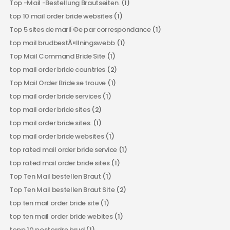
Top -Mail -Bestellung Brautseiten.
(1)
top 10 mail order bride websites
(1)
Top 5 sites de mariГ©e par correspondance
(1)
top mail brudbestÃ¤llningswebb
(1)
Top Mail Command Bride Site
(1)
top mail order bride countries
(2)
Top Mail Order Bride se trouve
(1)
top mail order bride services
(1)
top mail order bride sites
(2)
top mail order bride sites.
(1)
top mail order bride websites
(1)
top rated mail order bride service
(1)
top rated mail order bride sites
(1)
Top Ten Mail bestellen Braut
(1)
Top Ten Mail bestellen Braut Site
(2)
top ten mail order bride site
(1)
top ten mail order bride webites
(1)
topp 10 postordre brud
(1)