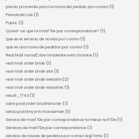
precio promedio para la novia del pedido por correo
(1)
Prenatalin Lek
(1)
Public
(1)
Qu'est-ce que la mariГ©e par correspondance?
(1)
que es el servicio de novias por correo
(1)
que es una novia de pedidos por correo
(1)
Real Mail narudЕѕbe mladenke web stranice
(1)
real mail order bride
(1)
real mail order bride site
(1)
real mail order bride website
(2)
real mail order bride websites
(1)
result_1743
(1)
sann postorder brudhistorier
(1)
selaa postimyynti morsiamen
(1)
Service de mariГ©e par correspondance la mieux notГ©e
(1)
Services de mariГ©e par correspondance
(1)
servicio de novias de pedidos por correo legГ­timo
(1)