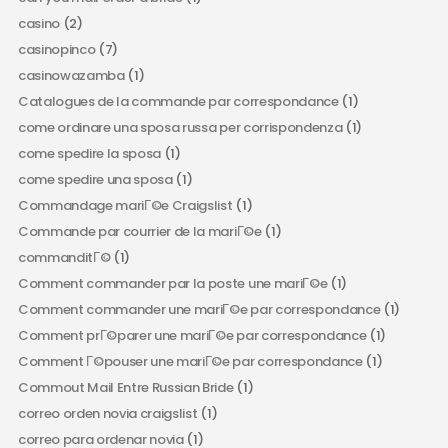
casino
(2)
casinopinco
(7)
casinowazamba
(1)
Catalogues de la commande par correspondance
(1)
come ordinare una sposa russa per corrispondenza
(1)
come spedire la sposa
(1)
come spedire una sposa
(1)
Commandage mariГ©e Craigslist
(1)
Commande par courrier de la mariГ©e
(1)
commanditГ©
(1)
Comment commander par la poste une mariГ©e
(1)
Comment commander une mariГ©e par correspondance
(1)
Comment prГ©parer une mariГ©e par correspondance
(1)
Comment Г©pouser une mariГ©e par correspondance
(1)
Commout Mail Entre Russian Bride
(1)
correo orden novia craigslist
(1)
correo para ordenar novia
(1)