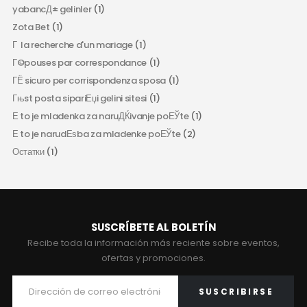
yabancД± gelinler
(1)
Zota Bet
(1)
Г la recherche d'un mariage
(1)
Г©pouses par correspondance
(1)
ГЁ sicuro per corrispondenza sposa
(1)
Гњst posta sipariЕџi gelini sitesi
(1)
Е to je mladenka za naruДЌivanje poЕЎte
(1)
Е to je narudЕѕba za mladenke poЕЎte
(2)
Остатки
(1)
SUSCRÍBETE AL BOLETÍN
Recibe toda la información más reciente sobre eventos,
ofertas y promociones.