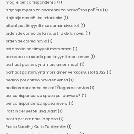
moglie per corrispondenza
(1)
Najbolje mjesto za mladenku za narudЕѕbu poЕЎte
(1)
Najbolje narudЕѕbe mladenke
(1)
oikeat postimyynti morsiamen sivustot
(1)
orden de correo de la industria de la novia
(1)
orden de correo novia
(1)
ostamalla postimyynti morsiamen
(1)
paras paikka saada postimyynti morsiamen
(1)
parhaat postimyynti morsiamen maat
(1)
parhaat postimyynti morsiamen verkkosivustot 2022
(1)
pedido por correo novia en venta
(1)
pedidos por correo de catГЎlogos de novias
(1)
per corrispondenza sposa per davvero?
(1)
per corrispondenza sposa reveiw
(1)
Post in der Bestellung Braut
(1)
posta per ordinare la sposa
(1)
Posta SipariЕџi Gelin TanД±mД±
(1)