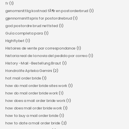
fr
(1)
genomsnittlig kostnad fÃ¶r en postorderbrud
(1)
gjennomsnittspris for postordrebrud
(1)
god postordre brud nettsted
(1)
Guía completa para
(1)
Highflybet
(1)
Histoires de vente par correspondance
(1)
historia real de la novia del pedido por correo
(1)
History -Mail -Bestellung Braut
(1)
Hondrolife Apteka Gemini
(2)
hot mail order bride
(1)
how do mail order bride sites work
(1)
how do mail order bride work
(1)
how does a mail order bride work
(1)
how does mail order bride work
(1)
how to buy a mail order bride
(1)
how to date a mail order bride
(2)