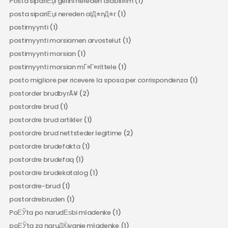
Posta sipariЕџi gelini nereden alabilirim
(1)
posta sipariЕџi nereden alД±nД±r
(1)
postimyynti
(1)
postimyynti morsiamen arvostelut
(1)
postimyynti morsian
(1)
postimyynti morsian mГ¤Г¤rittele
(1)
posto migliore per ricevere la sposa per corrispondenza
(1)
postorder brudbyrÃ¥
(2)
postordre brud
(1)
postordre brud artikler
(1)
postordre brud nettsteder legitime
(2)
postordre brudefakta
(1)
postordre brudefaq
(1)
postordre brudekatalog
(1)
postordre-brud
(1)
postordrebruden
(1)
PoЕЎta po narudЕѕbi mladenke
(1)
poЕЎta za naruДЌivanje mladenke
(1)