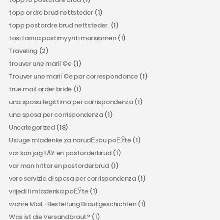
topp ordre brud nettsteder
(1)
topp postordre brud nettsteder.
(1)
tosi tarina postimyynti morsiamen
(1)
Traveling
(2)
trouver une mariГ©e
(1)
Trouver une mariГ©e par correspondance
(1)
true mail order bride
(1)
una sposa legittima per corrispondenza
(1)
una sposa per corrispondenza
(1)
Uncategorized
(18)
Usluge mladenke za narudЕѕbu poЕЎte
(1)
var kan jag fÃ¥ en postorderbrud
(1)
var man hittar en postorderbrud
(1)
vero servizio di sposa per corrispondenza
(1)
vrijedi li mladenka poЕЎte
(1)
wahre Mail -Bestellung Brautgeschichten
(1)
Was ist die Versandbraut?
(1)