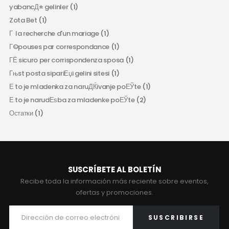
yabancД± gelinler
(1)
Zota Bet
(1)
Г la recherche d'un mariage
(1)
Г©pouses par correspondance
(1)
ГЁ sicuro per corrispondenza sposa
(1)
Гњst posta sipariЕџi gelini sitesi
(1)
Е to je mladenka za naruДЌivanje poЕЎte
(1)
Е to je narudЕѕba za mladenke poЕЎte
(2)
Остатки
(1)
SUSCRÍBETE AL BOLETÍN
Recibe toda la información más reciente sobre eventos,
ofertas y promociones.