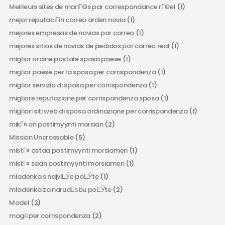
Meilleurs sites de mariГ©s par correspondance rГ©el
(1)
mejor reputaciГіn correo orden novia
(1)
mejores empresas de novias por correo
(1)
mejores sitios de novias de pedidos por correo real
(1)
miglior ordine postale sposa paese
(1)
miglior paese per la sposa per corrispondenza
(1)
miglior servizio di sposa per corrispondenza
(1)
migliore reputazione per corrispondenza sposa
(1)
migliori siti web di sposa ordinazione per corrispondenza
(1)
mikГ¤ on postimyynti morsian
(2)
Mission Uncrossable
(5)
mistГ¤ ostaa postimyynti morsiamen
(1)
mistГ¤ saan postimyynti morsiamen
(1)
mladenka s najviЕЎe poЕЎte
(1)
mladenka za narudЕѕbu poЕЎte
(2)
Model
(2)
mogli per corrispondenza
(2)