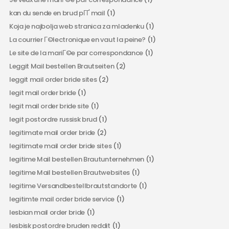
kan du sende en brud pГҐ mail
(1)
Koja je najbolja web stranica za mladenku
(1)
La courrier Г©lectronique en vaut la peine?
(1)
Le site de la mariГ©e par correspondance
(1)
Leggit Mail bestellen Brautseiten
(2)
leggit mail order bride sites
(2)
legit mail order bride
(1)
legit mail order bride site
(1)
legit postordre russisk brud
(1)
legitimate mail order bride
(2)
legitimate mail order bride sites
(1)
legitime Mail bestellen Brautunternehmen
(1)
legitime Mail bestellen Brautwebsites
(1)
legitime Versandbestellbrautstandorte
(1)
legitimte mail order bride service
(1)
lesbian mail order bride
(1)
lesbisk postordre bruden reddit
(1)