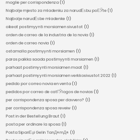
moglie per corrispondenza
(1)
Najbolje mjesto za mladenku za narudЕѕbu poЕЎte
(1)
Najbolje narudЕѕbe mladenke
(1)
oikeat postimyynti morsiamen sivustot
(1)
orden de correo de la industria de la novia
(1)
orden de correo novia
(1)
ostamalla postimyynti morsiamen
(1)
paras paikka saada postimyynti morsiamen
(1)
parhaat postimyynti morsiamen maat
(1)
parhaat postimyynti morsiamen verkkosivustot 2022
(1)
pedido por correo novia en venta
(1)
pedidos por correo de catГЎlogos de novias
(1)
per corrispondenza sposa per davvero?
(1)
per corrispondenza sposa reveiw
(1)
Post in der Bestellung Braut
(1)
posta per ordinare la sposa
(1)
Posta SipariЕџi Gelin TanД±mД±
(1)