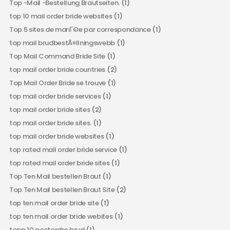
Top -Mail -Bestellung Brautseiten.
(1)
top 10 mail order bride websites
(1)
Top 5 sites de mariГ©e par correspondance
(1)
top mail brudbestÃ¤llningswebb
(1)
Top Mail Command Bride Site
(1)
top mail order bride countries
(2)
Top Mail Order Bride se trouve
(1)
top mail order bride services
(1)
top mail order bride sites
(2)
top mail order bride sites.
(1)
top mail order bride websites
(1)
top rated mail order bride service
(1)
top rated mail order bride sites
(1)
Top Ten Mail bestellen Braut
(1)
Top Ten Mail bestellen Braut Site
(2)
top ten mail order bride site
(1)
top ten mail order bride webites
(1)
topp 10 postordre brud
(1)