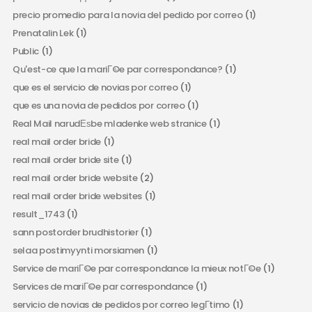
precio promedio para la novia del pedido por correo
(1)
Prenatalin Lek
(1)
Public
(1)
Qu'est-ce que la mariГ©e par correspondance?
(1)
que es el servicio de novias por correo
(1)
que es una novia de pedidos por correo
(1)
Real Mail narudЕѕbe mladenke web stranice
(1)
real mail order bride
(1)
real mail order bride site
(1)
real mail order bride website
(2)
real mail order bride websites
(1)
result_1743
(1)
sann postorder brudhistorier
(1)
selaa postimyynti morsiamen
(1)
Service de mariГ©e par correspondance la mieux notГ©e
(1)
Services de mariГ©e par correspondance
(1)
servicio de novias de pedidos por correo legГ­timo
(1)