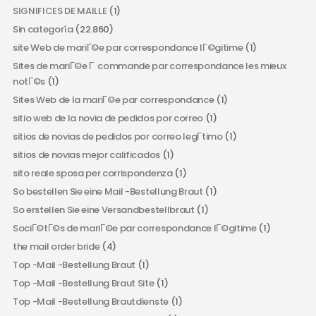
SIGNIFICES DE MAILLE
(1)
Sin categoría
(22.860)
site Web de mariГ©e par correspondance lГ©gitime
(1)
Sites de mariГ©e Г commande par correspondance les mieux
notГ©s
(1)
Sites Web de la mariГ©e par correspondance
(1)
sitio web de la novia de pedidos por correo
(1)
sitios de novias de pedidos por correo legГ­timo
(1)
sitios de novias mejor calificados
(1)
sito reale sposa per corrispondenza
(1)
So bestellen Sie eine Mail -Bestellung Braut
(1)
So erstellen Sie eine Versandbestellbraut
(1)
SociГ©tГ©s de mariГ©e par correspondance lГ©gitime
(1)
the mail order bride
(4)
Top -Mail -Bestellung Braut
(1)
Top -Mail -Bestellung Braut Site
(1)
Top -Mail -Bestellung Brautdienste
(1)