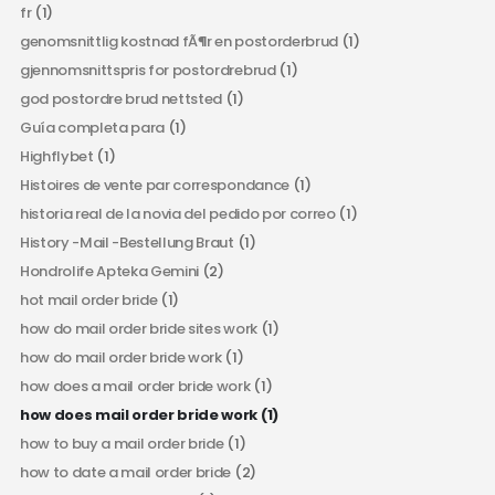
fr
(1)
genomsnittlig kostnad fÃ¶r en postorderbrud
(1)
gjennomsnittspris for postordrebrud
(1)
god postordre brud nettsted
(1)
Guía completa para
(1)
Highflybet
(1)
Histoires de vente par correspondance
(1)
historia real de la novia del pedido por correo
(1)
History -Mail -Bestellung Braut
(1)
Hondrolife Apteka Gemini
(2)
hot mail order bride
(1)
how do mail order bride sites work
(1)
how do mail order bride work
(1)
how does a mail order bride work
(1)
how does mail order bride work
(1)
how to buy a mail order bride
(1)
how to date a mail order bride
(2)