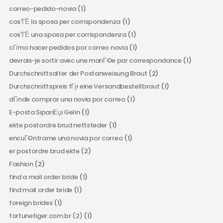
correo-pedido-novia
(1)
cos'ГЁ la sposa per corrispondenza
(1)
cos'ГЁ una sposa per corrispondenza
(1)
cГіmo hacer pedidos por correo novia
(1)
devrais-je sortir avec une mariГ©e par correspondance
(1)
Durchschnittsalter der Postanweisung Braut
(2)
Durchschnittspreis fГјr eine Versandbestellbraut
(1)
dГіnde comprar una novia por correo
(1)
E-posta SipariЕџi Gelin
(1)
ekte postordre brud nettsteder
(1)
encuГ©ntrame una novia por correo
(1)
er postordre brud ekte
(2)
Fashion
(2)
find a mail order bride
(1)
find mail order bride
(1)
foreign brides
(1)
fortunetiger.com.br (2)
(1)