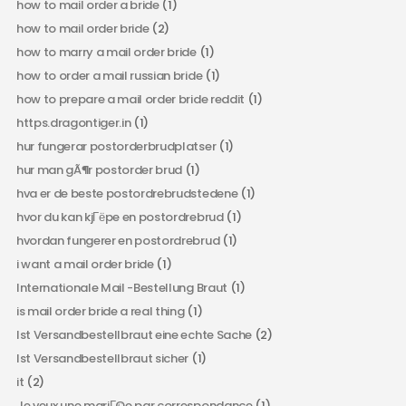
how to mail order a bride
(1)
how to mail order bride
(2)
how to marry a mail order bride
(1)
how to order a mail russian bride
(1)
how to prepare a mail order bride reddit
(1)
https.dragontiger.in
(1)
hur fungerar postorderbrudplatser
(1)
hur man gÃ¶r postorder brud
(1)
hva er de beste postordrebrudstedene
(1)
hvor du kan kjГёpe en postordrebrud
(1)
hvordan fungerer en postordrebrud
(1)
i want a mail order bride
(1)
Internationale Mail -Bestellung Braut
(1)
is mail order bride a real thing
(1)
Ist Versandbestellbraut eine echte Sache
(2)
Ist Versandbestellbraut sicher
(1)
it
(2)
Je veux une mariГ©e par correspondance
(1)