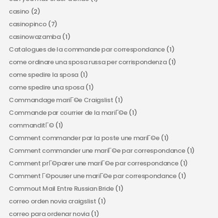
casino
(2)
casinopinco
(7)
casinowazamba
(1)
Catalogues de la commande par correspondance
(1)
come ordinare una sposa russa per corrispondenza
(1)
come spedire la sposa
(1)
come spedire una sposa
(1)
Commandage mariГ©e Craigslist
(1)
Commande par courrier de la mariГ©e
(1)
commanditГ©
(1)
Comment commander par la poste une mariГ©e
(1)
Comment commander une mariГ©e par correspondance
(1)
Comment prГ©parer une mariГ©e par correspondance
(1)
Comment Г©pouser une mariГ©e par correspondance
(1)
Commout Mail Entre Russian Bride
(1)
correo orden novia craigslist
(1)
correo para ordenar novia
(1)