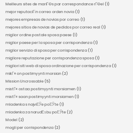
Meilleurs sites de mariГ©s par correspondance rГ©el
(1)
mejor reputaciГіn correo orden novia
(1)
mejores empresas de novias por correo
(1)
mejores sitios de novias de pedidos por correo real
(1)
miglior ordine postale sposa paese
(1)
miglior paese per la sposa per corrispondenza
(1)
miglior servizio di sposa per corrispondenza
(1)
migliore reputazione per corrispondenza sposa
(1)
migliori siti web di sposa ordinazione per corrispondenza
(1)
mikГ¤ on postimyynti morsian
(2)
Mission Uncrossable
(5)
mistГ¤ ostaa postimyynti morsiamen
(1)
mistГ¤ saan postimyynti morsiamen
(1)
mladenka s najviЕЎe poЕЎte
(1)
mladenka za narudЕѕbu poЕЎte
(2)
Model
(2)
mogli per corrispondenza
(2)