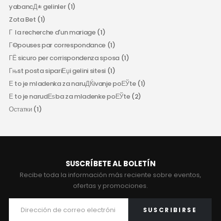
yabancД± gelinler
(1)
Zota Bet
(1)
Г la recherche d'un mariage
(1)
Г©pouses par correspondance
(1)
ГЁ sicuro per corrispondenza sposa
(1)
Гњst posta sipariЕџi gelini sitesi
(1)
Е to je mladenka za naruДЌivanje poЕЎte
(1)
Е to je narudЕѕba za mladenke poЕЎte
(2)
Остатки
(1)
SUSCRÍBETE AL BOLETÍN
Recibe toda la información más reciente sobre eventos,
ofertas y promociones.