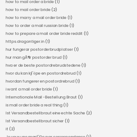
how to mail order a bride
(1)
how to mail order bride
(2)
how to marry a mail order bride
(1)
how to order a mail russian bride
(1)
how to prepare a mail order bride reddit
(1)
https.dragontiger.in
(1)
hur fungerar postorderbrudplatser
(1)
hur man gÃ¶r postorder brud
(1)
hva er de beste postordrebrudstedene
(1)
hvor du kan kjГёpe en postordrebrud
(1)
hvordan fungerer en postordrebrud
(1)
i want a mail order bride
(1)
Internationale Mail -Bestellung Braut
(1)
is mail order bride a real thing
(1)
Ist Versandbestellbraut eine echte Sache
(2)
Ist Versandbestellbraut sicher
(1)
it
(2)
Je veux une mariГ©e par correspondance
(1)