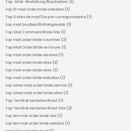
Top -Mail -Bestellung Brautseiten.
(1)
top 10 mail order bride websites
(1)
Top 5 sites de mariГ©e par correspondance
(1)
top mail brudbestÃ¤llningswebb
(1)
Top Mail Command Bride Site
(1)
top mail order bride countries
(2)
Top Mail Order Bride se trouve
(1)
top mail order bride services
(1)
top mail order bride sites
(2)
top mail order bride sites.
(1)
top mail order bride websites
(1)
top rated mail order bride service
(1)
top rated mail order bride sites
(1)
Top Ten Mail bestellen Braut
(1)
Top Ten Mail bestellen Braut Site
(2)
top ten mail order bride site
(1)
top ten mail order bride webites
(1)
topp 10 postordre brud
(1)