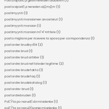
Posta sipariЕџi gelini nereden alabilirim
(1)
posta sipariЕџi nereden alД±nД±r
(1)
postimyynti
(1)
postimyynti morsiamen arvostelut
(1)
postimyynti morsian
(1)
postimyynti morsian mГ¤Г¤rittele
(1)
posto migliore per ricevere la sposa per corrispondenza
(1)
postorder brudbyrÃ¥
(2)
postordre brud
(1)
postordre brud artikler
(1)
postordre brud nettsteder legitime
(2)
postordre brudefakta
(1)
postordre brudefaq
(1)
postordre brudekatalog
(1)
postordre-brud
(1)
postordrebruden
(1)
PoЕЎta po narudЕѕbi mladenke
(1)
poЕЎta za naruДЌivanje mladenke
(1)