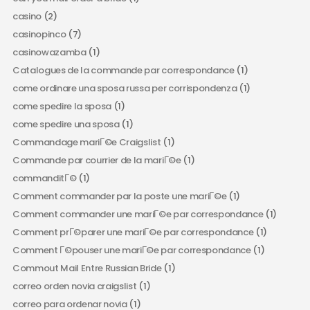
casino
(2)
casinopinco
(7)
casinowazamba
(1)
Catalogues de la commande par correspondance
(1)
come ordinare una sposa russa per corrispondenza
(1)
come spedire la sposa
(1)
come spedire una sposa
(1)
Commandage mariГ©e Craigslist
(1)
Commande par courrier de la mariГ©e
(1)
commanditГ©
(1)
Comment commander par la poste une mariГ©e
(1)
Comment commander une mariГ©e par correspondance
(1)
Comment prГ©parer une mariГ©e par correspondance
(1)
Comment Г©pouser une mariГ©e par correspondance
(1)
Commout Mail Entre Russian Bride
(1)
correo orden novia craigslist
(1)
correo para ordenar novia
(1)