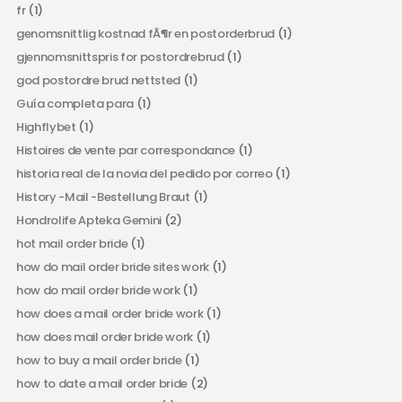
fr
(1)
genomsnittlig kostnad fÃ¶r en postorderbrud
(1)
gjennomsnittspris for postordrebrud
(1)
god postordre brud nettsted
(1)
Guía completa para
(1)
Highflybet
(1)
Histoires de vente par correspondance
(1)
historia real de la novia del pedido por correo
(1)
History -Mail -Bestellung Braut
(1)
Hondrolife Apteka Gemini
(2)
hot mail order bride
(1)
how do mail order bride sites work
(1)
how do mail order bride work
(1)
how does a mail order bride work
(1)
how does mail order bride work
(1)
how to buy a mail order bride
(1)
how to date a mail order bride
(2)