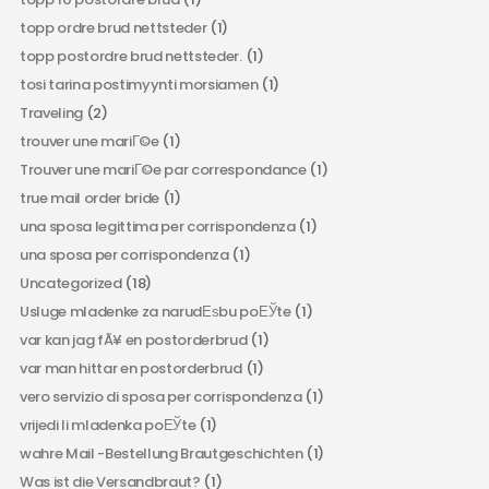
topp ordre brud nettsteder
(1)
topp postordre brud nettsteder.
(1)
tosi tarina postimyynti morsiamen
(1)
Traveling
(2)
trouver une mariГ©e
(1)
Trouver une mariГ©e par correspondance
(1)
true mail order bride
(1)
una sposa legittima per corrispondenza
(1)
una sposa per corrispondenza
(1)
Uncategorized
(18)
Usluge mladenke za narudЕѕbu poЕЎte
(1)
var kan jag fÃ¥ en postorderbrud
(1)
var man hittar en postorderbrud
(1)
vero servizio di sposa per corrispondenza
(1)
vrijedi li mladenka poЕЎte
(1)
wahre Mail -Bestellung Brautgeschichten
(1)
Was ist die Versandbraut?
(1)