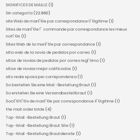
SIGNIFICES DE MAILLE
(1)
Sin categoría
(22.860)
site Web de mariГ©e par correspondance lГ©gitime
(1)
Sites de mariГ©e Г commande par correspondance les mieux
notГ©s
(1)
Sites Web de la mariГ©e par correspondance
(1)
sitio web de la novia de pedidos por correo
(1)
sitios de novias de pedidos por correo legГ­timo
(1)
sitios de novias mejor calificados
(1)
sito reale sposa per corrispondenza
(1)
So bestellen Sie eine Mail -Bestellung Braut
(1)
So erstellen Sie eine Versandbestellbraut
(1)
SociГ©tГ©s de mariГ©e par correspondance lГ©gitime
(1)
the mail order bride
(4)
Top -Mail -Bestellung Braut
(1)
Top -Mail -Bestellung Braut Site
(1)
Top -Mail -Bestellung Brautdienste
(1)