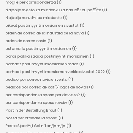
moglie per corrispondenza
(1)
Najbolje mjesto za mladenku za narudЕѕbu poЕЎte
(1)
Najbolje narudЕѕbe mladenke
(1)
oikeat postimyynti morsiamen sivustot
(1)
orden de correo de la industria de la novia
(1)
orden de correo novia
(1)
ostamalla postimyynti morsiamen
(1)
paras paikka saada postimyynti morsiamen
(1)
parhaat postimyynti morsiamen maat
(1)
parhaat postimyynti morsiamen verkkosivustot 2022
(1)
pedido por correo novia en venta
(1)
pedidos por correo de catГЎlogos de novias
(1)
per corrispondenza sposa per davvero?
(1)
per corrispondenza sposa reveiw
(1)
Post in der Bestellung Braut
(1)
posta per ordinare la sposa
(1)
Posta SipariЕџi Gelin TanД±mД±
(1)