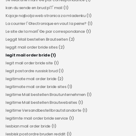
kan du sende en brud pГҐ mail
(1)
Koja je najbolja web stranica za mladenku
(1)
La courrier Г©lectronique en vaut la peine?
(1)
Le site de la mariГ©e par correspondance
(1)
Leggit Mail bestellen Brautseiten
(2)
leggit mail order bride sites
(2)
legit mail order bride
(1)
legit mail order bride site
(1)
legit postordre russisk brud
(1)
legitimate mail order bride
(2)
legitimate mail order bride sites
(1)
legitime Mail bestellen Brautunternehmen
(1)
legitime Mail bestellen Brautwebsites
(1)
legitime Versandbestellbrautstandorte
(1)
legitimte mail order bride service
(1)
lesbian mail order bride
(1)
lesbisk postordre bruden reddit
(1)