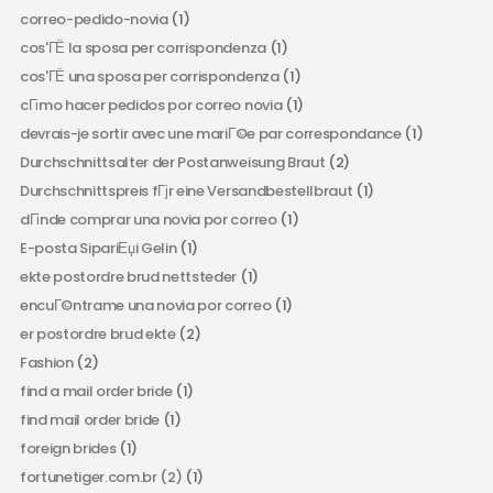
correo-pedido-novia
(1)
cos'ГЁ la sposa per corrispondenza
(1)
cos'ГЁ una sposa per corrispondenza
(1)
cГіmo hacer pedidos por correo novia
(1)
devrais-je sortir avec une mariГ©e par correspondance
(1)
Durchschnittsalter der Postanweisung Braut
(2)
Durchschnittspreis fГјr eine Versandbestellbraut
(1)
dГіnde comprar una novia por correo
(1)
E-posta SipariЕџi Gelin
(1)
ekte postordre brud nettsteder
(1)
encuГ©ntrame una novia por correo
(1)
er postordre brud ekte
(2)
Fashion
(2)
find a mail order bride
(1)
find mail order bride
(1)
foreign brides
(1)
fortunetiger.com.br (2)
(1)