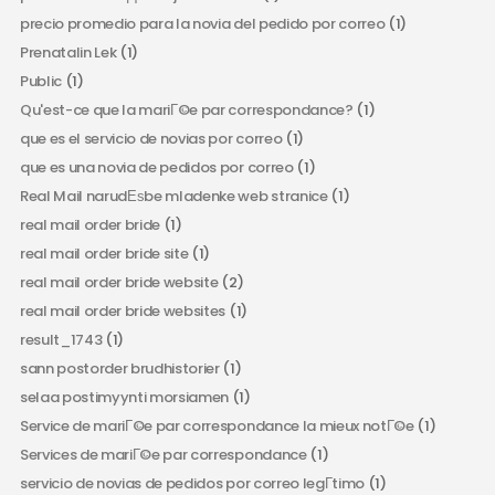
precio promedio para la novia del pedido por correo
(1)
Prenatalin Lek
(1)
Public
(1)
Qu'est-ce que la mariГ©e par correspondance?
(1)
que es el servicio de novias por correo
(1)
que es una novia de pedidos por correo
(1)
Real Mail narudЕѕbe mladenke web stranice
(1)
real mail order bride
(1)
real mail order bride site
(1)
real mail order bride website
(2)
real mail order bride websites
(1)
result_1743
(1)
sann postorder brudhistorier
(1)
selaa postimyynti morsiamen
(1)
Service de mariГ©e par correspondance la mieux notГ©e
(1)
Services de mariГ©e par correspondance
(1)
servicio de novias de pedidos por correo legГ­timo
(1)