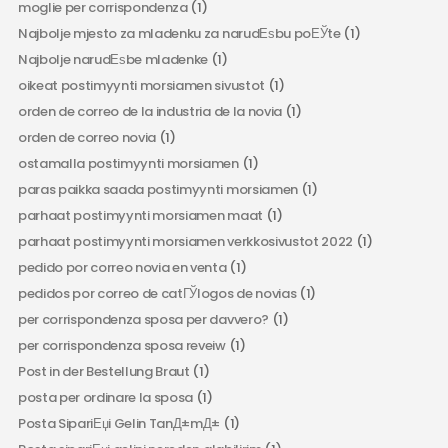
moglie per corrispondenza
(1)
Najbolje mjesto za mladenku za narudЕѕbu poЕЎte
(1)
Najbolje narudЕѕbe mladenke
(1)
oikeat postimyynti morsiamen sivustot
(1)
orden de correo de la industria de la novia
(1)
orden de correo novia
(1)
ostamalla postimyynti morsiamen
(1)
paras paikka saada postimyynti morsiamen
(1)
parhaat postimyynti morsiamen maat
(1)
parhaat postimyynti morsiamen verkkosivustot 2022
(1)
pedido por correo novia en venta
(1)
pedidos por correo de catГЎlogos de novias
(1)
per corrispondenza sposa per davvero?
(1)
per corrispondenza sposa reveiw
(1)
Post in der Bestellung Braut
(1)
posta per ordinare la sposa
(1)
Posta SipariЕџi Gelin TanД±mД±
(1)