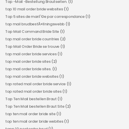
Top -Mail -Bestellung Brautseiten.
(1)
top 10 mail order bride websites
(1)
Top 5 sites de mariГ©e par correspondance
(1)
top mail brudbestÃ¤llningswebb
(1)
Top Mail Command Bride Site
(1)
top mail order bride countries
(2)
Top Mail Order Bride se trouve
(1)
top mail order bride services
(1)
top mail order bride sites
(2)
top mail order bride sites.
(1)
top mail order bride websites
(1)
top rated mail order bride service
(1)
top rated mail order bride sites
(1)
Top Ten Mail bestellen Braut
(1)
Top Ten Mail bestellen Braut Site
(2)
top ten mail order bride site
(1)
top ten mail order bride webites
(1)
topp 10 postordre brud
(1)