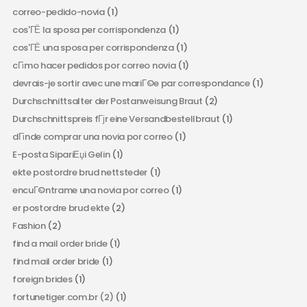
correo-pedido-novia
(1)
cos'ГЁ la sposa per corrispondenza
(1)
cos'ГЁ una sposa per corrispondenza
(1)
cГіmo hacer pedidos por correo novia
(1)
devrais-je sortir avec une mariГ©e par correspondance
(1)
Durchschnittsalter der Postanweisung Braut
(2)
Durchschnittspreis fГјr eine Versandbestellbraut
(1)
dГіnde comprar una novia por correo
(1)
E-posta SipariЕџi Gelin
(1)
ekte postordre brud nettsteder
(1)
encuГ©ntrame una novia por correo
(1)
er postordre brud ekte
(2)
Fashion
(2)
find a mail order bride
(1)
find mail order bride
(1)
foreign brides
(1)
fortunetiger.com.br (2)
(1)