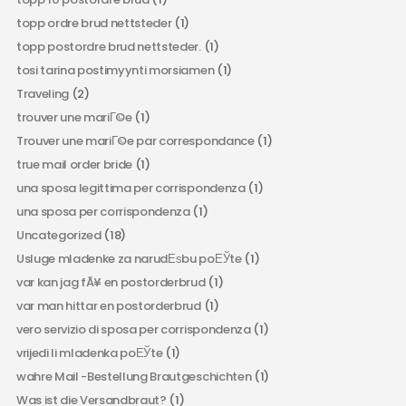
topp ordre brud nettsteder
(1)
topp postordre brud nettsteder.
(1)
tosi tarina postimyynti morsiamen
(1)
Traveling
(2)
trouver une mariГ©e
(1)
Trouver une mariГ©e par correspondance
(1)
true mail order bride
(1)
una sposa legittima per corrispondenza
(1)
una sposa per corrispondenza
(1)
Uncategorized
(18)
Usluge mladenke za narudЕѕbu poЕЎte
(1)
var kan jag fÃ¥ en postorderbrud
(1)
var man hittar en postorderbrud
(1)
vero servizio di sposa per corrispondenza
(1)
vrijedi li mladenka poЕЎte
(1)
wahre Mail -Bestellung Brautgeschichten
(1)
Was ist die Versandbraut?
(1)