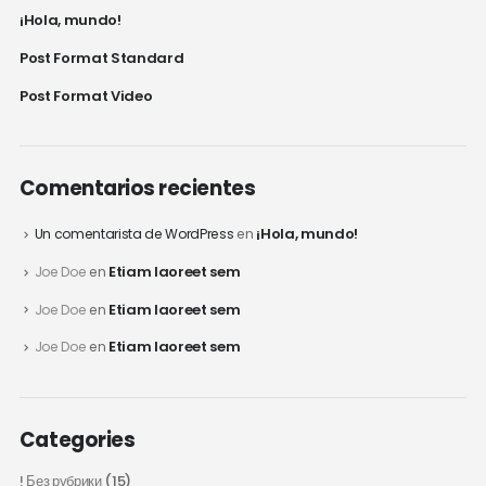
¡Hola, mundo!
Post Format Standard
Post Format Video
Comentarios recientes
¡Hola, mundo!
Un comentarista de WordPress
en
Etiam laoreet sem
Joe Doe
en
Etiam laoreet sem
Joe Doe
en
Etiam laoreet sem
Joe Doe
en
Categories
! Без рубрики
(15)