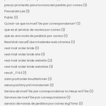
precio promedio para la novia del pedido por correo
(1)
Prenatalin Lek
(1)
Public
(1)
Qu'est-ce que la mariГ©e par correspondance?
(1)
que es el servicio de novias por correo
(1)
que es una novia de pedidos por correo
(1)
Real Mail narudЕѕbe mladenke web stranice
(1)
real mail order bride
(1)
real mail order bride site
(1)
real mail order bride website
(2)
real mail order bride websites
(1)
result_1743
(1)
sann postorder brudhistorier
(1)
selaa postimyynti morsiamen
(1)
Service de mariГ©e par correspondance la mieux notГ©e
(1)
Services de mariГ©e par correspondance
(1)
servicio de novias de pedidos por correo legГ­timo
(1)