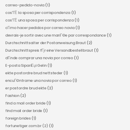
correo-pedido-novia
(1)
cos'ГЁ la sposa per corrispondenza
(1)
cos'ГЁ una sposa per corrispondenza
(1)
cГіmo hacer pedidos por correo novia
(1)
devrais-je sortir avec une mariГ©e par correspondance
(1)
Durchschnittsalter der Postanweisung Braut
(2)
Durchschnittspreis fГјr eine Versandbestellbraut
(1)
dГіnde comprar una novia por correo
(1)
E-posta SipariЕџi Gelin
(1)
ekte postordre brud nettsteder
(1)
encuГ©ntrame una novia por correo
(1)
er postordre brud ekte
(2)
Fashion
(2)
find a mail order bride
(1)
find mail order bride
(1)
foreign brides
(1)
fortunetiger.com.br (2)
(1)