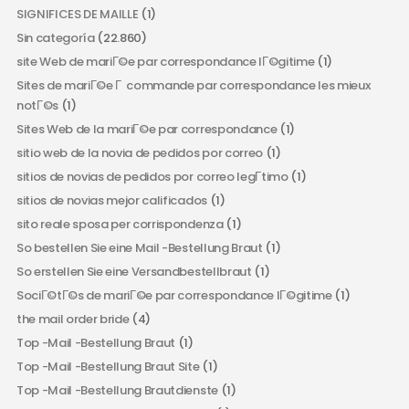
SIGNIFICES DE MAILLE
(1)
Sin categoría
(22.860)
site Web de mariГ©e par correspondance lГ©gitime
(1)
Sites de mariГ©e Г commande par correspondance les mieux
notГ©s
(1)
Sites Web de la mariГ©e par correspondance
(1)
sitio web de la novia de pedidos por correo
(1)
sitios de novias de pedidos por correo legГ­timo
(1)
sitios de novias mejor calificados
(1)
sito reale sposa per corrispondenza
(1)
So bestellen Sie eine Mail -Bestellung Braut
(1)
So erstellen Sie eine Versandbestellbraut
(1)
SociГ©tГ©s de mariГ©e par correspondance lГ©gitime
(1)
the mail order bride
(4)
Top -Mail -Bestellung Braut
(1)
Top -Mail -Bestellung Braut Site
(1)
Top -Mail -Bestellung Brautdienste
(1)