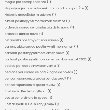
moglie per corrispondenza
(1)
Najbolje mjesto za mladenku za narudЕѕbu poЕЎte
(1)
Najbolje narudЕѕbe mladenke
(1)
oikeat postimyynti morsiamen sivustot
(1)
orden de correo de la industria de la novia
(1)
orden de correo novia
(1)
ostamalla postimyynti morsiamen
(1)
paras paikka saada postimyynti morsiamen
(1)
parhaat postimyynti morsiamen maat
(1)
parhaat postimyynti morsiamen verkkosivustot 2022
(1)
pedido por correo novia en venta
(1)
pedidos por correo de catГЎlogos de novias
(1)
per corrispondenza sposa per davvero?
(1)
per corrispondenza sposa reveiw
(1)
Post in der Bestellung Braut
(1)
posta per ordinare la sposa
(1)
Posta SipariЕџi Gelin TanД±mД±
(1)