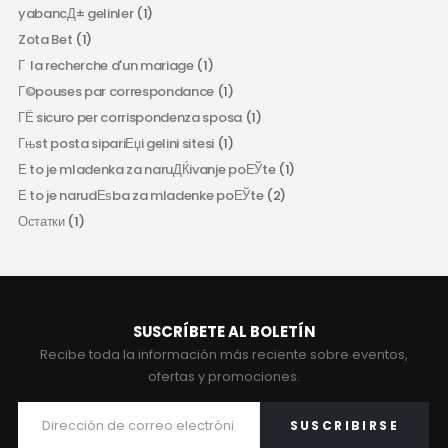
yabancД± gelinler
(1)
Zota Bet
(1)
Г la recherche d'un mariage
(1)
Г©pouses par correspondance
(1)
ГЁ sicuro per corrispondenza sposa
(1)
Гњst posta sipariЕџi gelini sitesi
(1)
Е to je mladenka za naruДЌivanje poЕЎte
(1)
Е to je narudЕѕba za mladenke poЕЎte
(2)
Остатки
(1)
SUSCRÍBETE AL BOLETÍN
Recibe toda la información más reciente sobre eventos,
ofertas y promociones.