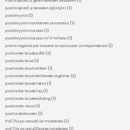
Posta sipariЕџi gelini nereden alabilirim
(1)
posta sipariЕџi nereden alД±nД±r
(1)
postimyynti
(1)
postimyynti morsiamen arvostelut
(1)
postimyynti morsian
(1)
postimyynti morsian mГ¤Г¤rittele
(1)
posto migliore per ricevere la sposa per corrispondenza
(1)
postorder brudbyrÃ¥
(2)
postordre brud
(1)
postordre brud artikler
(1)
postordre brud nettsteder legitime
(2)
postordre brudefakta
(1)
postordre brudefaq
(1)
postordre brudekatalog
(1)
postordre-brud
(1)
postordrebruden
(1)
PoЕЎta po narudЕѕbi mladenke
(1)
poЕЎta za naruДЌivanje mladenke
(1)