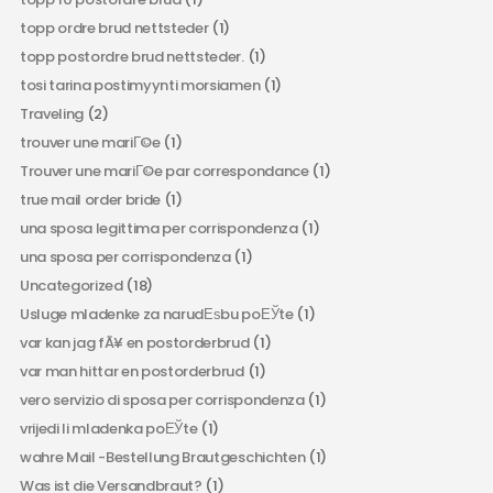
topp ordre brud nettsteder
(1)
topp postordre brud nettsteder.
(1)
tosi tarina postimyynti morsiamen
(1)
Traveling
(2)
trouver une mariГ©e
(1)
Trouver une mariГ©e par correspondance
(1)
true mail order bride
(1)
una sposa legittima per corrispondenza
(1)
una sposa per corrispondenza
(1)
Uncategorized
(18)
Usluge mladenke za narudЕѕbu poЕЎte
(1)
var kan jag fÃ¥ en postorderbrud
(1)
var man hittar en postorderbrud
(1)
vero servizio di sposa per corrispondenza
(1)
vrijedi li mladenka poЕЎte
(1)
wahre Mail -Bestellung Brautgeschichten
(1)
Was ist die Versandbraut?
(1)