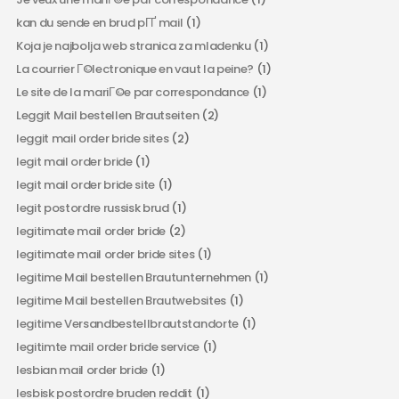
kan du sende en brud pГҐ mail
(1)
Koja je najbolja web stranica za mladenku
(1)
La courrier Г©lectronique en vaut la peine?
(1)
Le site de la mariГ©e par correspondance
(1)
Leggit Mail bestellen Brautseiten
(2)
leggit mail order bride sites
(2)
legit mail order bride
(1)
legit mail order bride site
(1)
legit postordre russisk brud
(1)
legitimate mail order bride
(2)
legitimate mail order bride sites
(1)
legitime Mail bestellen Brautunternehmen
(1)
legitime Mail bestellen Brautwebsites
(1)
legitime Versandbestellbrautstandorte
(1)
legitimte mail order bride service
(1)
lesbian mail order bride
(1)
lesbisk postordre bruden reddit
(1)