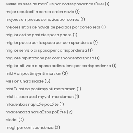
Meilleurs sites de mariГ©s par correspondance rГ©el
(1)
mejor reputaciГіn correo orden novia
(1)
mejores empresas de novias por correo
(1)
mejores sitios de novias de pedidos por correo real
(1)
miglior ordine postale sposa paese
(1)
miglior paese per la sposa per corrispondenza
(1)
miglior servizio di sposa per corrispondenza
(1)
migliore reputazione per corrispondenza sposa
(1)
migliori siti web di sposa ordinazione per corrispondenza
(1)
mikГ¤ on postimyynti morsian
(2)
Mission Uncrossable
(5)
mistГ¤ ostaa postimyynti morsiamen
(1)
mistГ¤ saan postimyynti morsiamen
(1)
mladenka s najviЕЎe poЕЎte
(1)
mladenka za narudЕѕbu poЕЎte
(2)
Model
(2)
mogli per corrispondenza
(2)