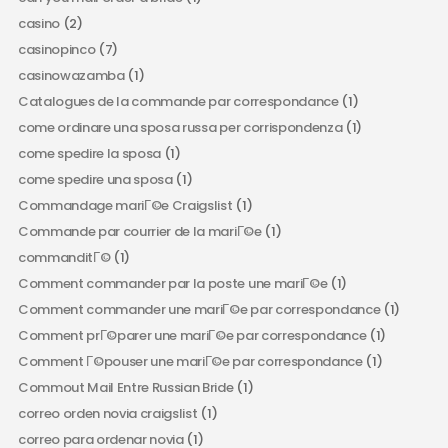
casino
(2)
casinopinco
(7)
casinowazamba
(1)
Catalogues de la commande par correspondance
(1)
come ordinare una sposa russa per corrispondenza
(1)
come spedire la sposa
(1)
come spedire una sposa
(1)
Commandage mariГ©e Craigslist
(1)
Commande par courrier de la mariГ©e
(1)
commanditГ©
(1)
Comment commander par la poste une mariГ©e
(1)
Comment commander une mariГ©e par correspondance
(1)
Comment prГ©parer une mariГ©e par correspondance
(1)
Comment Г©pouser une mariГ©e par correspondance
(1)
Commout Mail Entre Russian Bride
(1)
correo orden novia craigslist
(1)
correo para ordenar novia
(1)