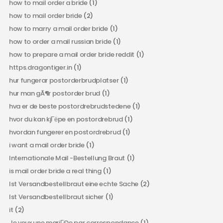
how to mail order a bride
(1)
how to mail order bride
(2)
how to marry a mail order bride
(1)
how to order a mail russian bride
(1)
how to prepare a mail order bride reddit
(1)
https.dragontiger.in
(1)
hur fungerar postorderbrudplatser
(1)
hur man gÃ¶r postorder brud
(1)
hva er de beste postordrebrudstedene
(1)
hvor du kan kjГёpe en postordrebrud
(1)
hvordan fungerer en postordrebrud
(1)
i want a mail order bride
(1)
Internationale Mail -Bestellung Braut
(1)
is mail order bride a real thing
(1)
Ist Versandbestellbraut eine echte Sache
(2)
Ist Versandbestellbraut sicher
(1)
it
(2)
Je veux une mariГ©e par correspondance
(1)