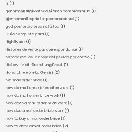
fr
(1)
genomsnittlig kostnad fÃ¶r en postorderbrud
(1)
gjennomsnittspris for postordrebrud
(1)
god postordre brud nettsted
(1)
Guía completa para
(1)
Highflybet
(1)
Histoires de vente par correspondance
(1)
historia real de la novia del pedido por correo
(1)
History -Mail -Bestellung Braut
(1)
Hondrolife Apteka Gemini
(2)
hot mail order bride
(1)
how do mail order bride sites work
(1)
how do mail order bride work
(1)
how does a mail order bride work
(1)
how does mail order bride work
(1)
how to buy a mail order bride
(1)
how to date a mail order bride
(2)