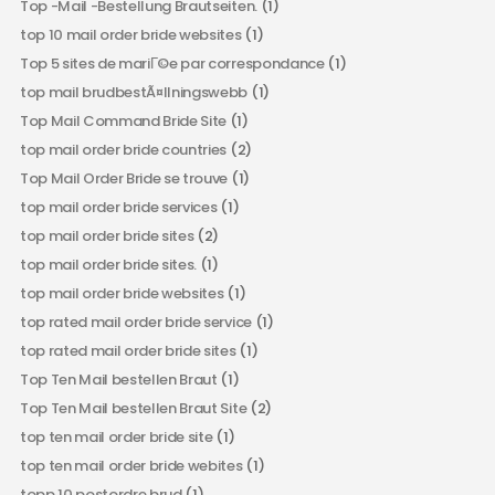
Top -Mail -Bestellung Brautseiten.
(1)
top 10 mail order bride websites
(1)
Top 5 sites de mariГ©e par correspondance
(1)
top mail brudbestÃ¤llningswebb
(1)
Top Mail Command Bride Site
(1)
top mail order bride countries
(2)
Top Mail Order Bride se trouve
(1)
top mail order bride services
(1)
top mail order bride sites
(2)
top mail order bride sites.
(1)
top mail order bride websites
(1)
top rated mail order bride service
(1)
top rated mail order bride sites
(1)
Top Ten Mail bestellen Braut
(1)
Top Ten Mail bestellen Braut Site
(2)
top ten mail order bride site
(1)
top ten mail order bride webites
(1)
topp 10 postordre brud
(1)