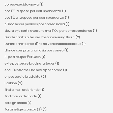
correo-pedido-novia
(1)
cos'ГЁ la sposa per corrispondenza
(1)
cos'ГЁ una sposa per corrispondenza
(1)
cГіmo hacer pedidos por correo novia
(1)
devrais-je sortir avec une mariГ©e par correspondance
(1)
Durchschnittsalter der Postanweisung Braut
(2)
Durchschnittspreis fГјr eine Versandbestellbraut
(1)
dГіnde comprar una novia por correo
(1)
E-posta SipariЕџi Gelin
(1)
ekte postordre brud nettsteder
(1)
encuГ©ntrame una novia por correo
(1)
er postordre brud ekte
(2)
Fashion
(2)
find a mail order bride
(1)
find mail order bride
(1)
foreign brides
(1)
fortunetiger.com.br (2)
(1)