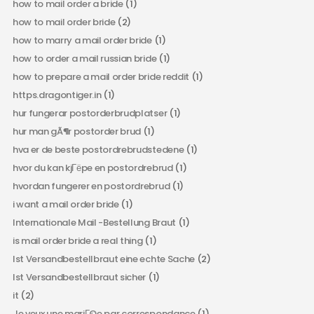
how to mail order a bride
(1)
how to mail order bride
(2)
how to marry a mail order bride
(1)
how to order a mail russian bride
(1)
how to prepare a mail order bride reddit
(1)
https.dragontiger.in
(1)
hur fungerar postorderbrudplatser
(1)
hur man gÃ¶r postorder brud
(1)
hva er de beste postordrebrudstedene
(1)
hvor du kan kjГёpe en postordrebrud
(1)
hvordan fungerer en postordrebrud
(1)
i want a mail order bride
(1)
Internationale Mail -Bestellung Braut
(1)
is mail order bride a real thing
(1)
Ist Versandbestellbraut eine echte Sache
(2)
Ist Versandbestellbraut sicher
(1)
it
(2)
Je veux une mariГ©e par correspondance
(1)