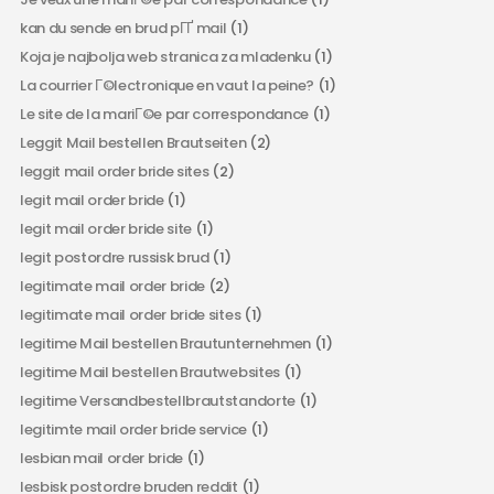
kan du sende en brud pГҐ mail
(1)
Koja je najbolja web stranica za mladenku
(1)
La courrier Г©lectronique en vaut la peine?
(1)
Le site de la mariГ©e par correspondance
(1)
Leggit Mail bestellen Brautseiten
(2)
leggit mail order bride sites
(2)
legit mail order bride
(1)
legit mail order bride site
(1)
legit postordre russisk brud
(1)
legitimate mail order bride
(2)
legitimate mail order bride sites
(1)
legitime Mail bestellen Brautunternehmen
(1)
legitime Mail bestellen Brautwebsites
(1)
legitime Versandbestellbrautstandorte
(1)
legitimte mail order bride service
(1)
lesbian mail order bride
(1)
lesbisk postordre bruden reddit
(1)