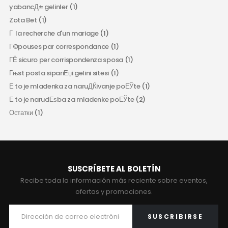
yabancД± gelinler
(1)
Zota Bet
(1)
Г la recherche d'un mariage
(1)
Г©pouses par correspondance
(1)
ГЁ sicuro per corrispondenza sposa
(1)
Гњst posta sipariЕџi gelini sitesi
(1)
Е to je mladenka za naruДЌivanje poЕЎte
(1)
Е to je narudЕѕba za mladenke poЕЎte
(2)
Остатки
(1)
SUSCRÍBETE AL BOLETÍN
Recibe toda la información más reciente sobre eventos,
ofertas y promociones.