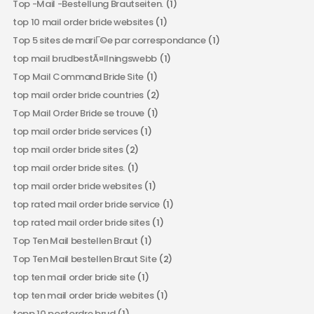
Top -Mail -Bestellung Brautseiten.
(1)
top 10 mail order bride websites
(1)
Top 5 sites de mariГ©e par correspondance
(1)
top mail brudbestÃ¤llningswebb
(1)
Top Mail Command Bride Site
(1)
top mail order bride countries
(2)
Top Mail Order Bride se trouve
(1)
top mail order bride services
(1)
top mail order bride sites
(2)
top mail order bride sites.
(1)
top mail order bride websites
(1)
top rated mail order bride service
(1)
top rated mail order bride sites
(1)
Top Ten Mail bestellen Braut
(1)
Top Ten Mail bestellen Braut Site
(2)
top ten mail order bride site
(1)
top ten mail order bride webites
(1)
topp 10 postordre brud
(1)