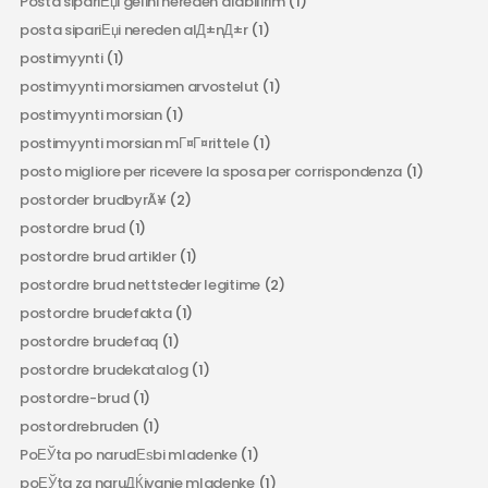
Posta sipariЕџi gelini nereden alabilirim
(1)
posta sipariЕџi nereden alД±nД±r
(1)
postimyynti
(1)
postimyynti morsiamen arvostelut
(1)
postimyynti morsian
(1)
postimyynti morsian mГ¤Г¤rittele
(1)
posto migliore per ricevere la sposa per corrispondenza
(1)
postorder brudbyrÃ¥
(2)
postordre brud
(1)
postordre brud artikler
(1)
postordre brud nettsteder legitime
(2)
postordre brudefakta
(1)
postordre brudefaq
(1)
postordre brudekatalog
(1)
postordre-brud
(1)
postordrebruden
(1)
PoЕЎta po narudЕѕbi mladenke
(1)
poЕЎta za naruДЌivanje mladenke
(1)