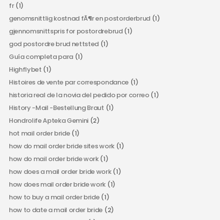
fr
(1)
genomsnittlig kostnad fÃ¶r en postorderbrud
(1)
gjennomsnittspris for postordrebrud
(1)
god postordre brud nettsted
(1)
Guía completa para
(1)
Highflybet
(1)
Histoires de vente par correspondance
(1)
historia real de la novia del pedido por correo
(1)
History -Mail -Bestellung Braut
(1)
Hondrolife Apteka Gemini
(2)
hot mail order bride
(1)
how do mail order bride sites work
(1)
how do mail order bride work
(1)
how does a mail order bride work
(1)
how does mail order bride work
(1)
how to buy a mail order bride
(1)
how to date a mail order bride
(2)