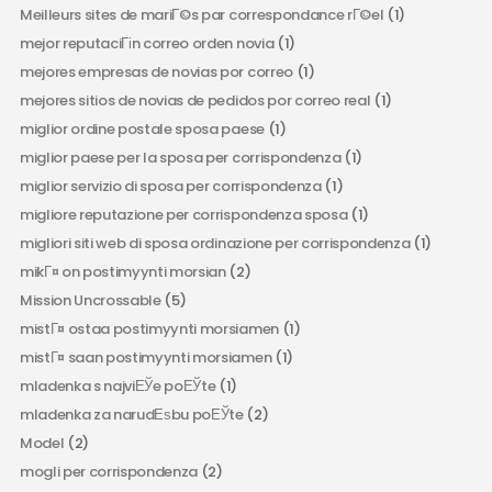
Meilleurs sites de mariГ©s par correspondance rГ©el
(1)
mejor reputaciГіn correo orden novia
(1)
mejores empresas de novias por correo
(1)
mejores sitios de novias de pedidos por correo real
(1)
miglior ordine postale sposa paese
(1)
miglior paese per la sposa per corrispondenza
(1)
miglior servizio di sposa per corrispondenza
(1)
migliore reputazione per corrispondenza sposa
(1)
migliori siti web di sposa ordinazione per corrispondenza
(1)
mikГ¤ on postimyynti morsian
(2)
Mission Uncrossable
(5)
mistГ¤ ostaa postimyynti morsiamen
(1)
mistГ¤ saan postimyynti morsiamen
(1)
mladenka s najviЕЎe poЕЎte
(1)
mladenka za narudЕѕbu poЕЎte
(2)
Model
(2)
mogli per corrispondenza
(2)