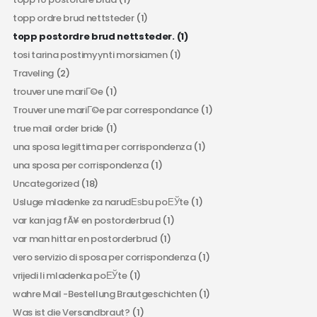
topp ordre brud nettsteder
(1)
topp postordre brud nettsteder.
(1)
tosi tarina postimyynti morsiamen
(1)
Traveling
(2)
trouver une mariГ©e
(1)
Trouver une mariГ©e par correspondance
(1)
true mail order bride
(1)
una sposa legittima per corrispondenza
(1)
una sposa per corrispondenza
(1)
Uncategorized
(18)
Usluge mladenke za narudЕѕbu poЕЎte
(1)
var kan jag fÃ¥ en postorderbrud
(1)
var man hittar en postorderbrud
(1)
vero servizio di sposa per corrispondenza
(1)
vrijedi li mladenka poЕЎte
(1)
wahre Mail -Bestellung Brautgeschichten
(1)
Was ist die Versandbraut?
(1)