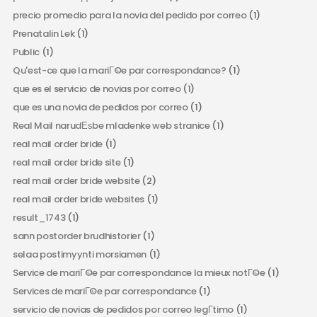
precio promedio para la novia del pedido por correo
(1)
Prenatalin Lek
(1)
Public
(1)
Qu'est-ce que la mariГ©e par correspondance?
(1)
que es el servicio de novias por correo
(1)
que es una novia de pedidos por correo
(1)
Real Mail narudЕѕbe mladenke web stranice
(1)
real mail order bride
(1)
real mail order bride site
(1)
real mail order bride website
(2)
real mail order bride websites
(1)
result_1743
(1)
sann postorder brudhistorier
(1)
selaa postimyynti morsiamen
(1)
Service de mariГ©e par correspondance la mieux notГ©e
(1)
Services de mariГ©e par correspondance
(1)
servicio de novias de pedidos por correo legГ­timo
(1)