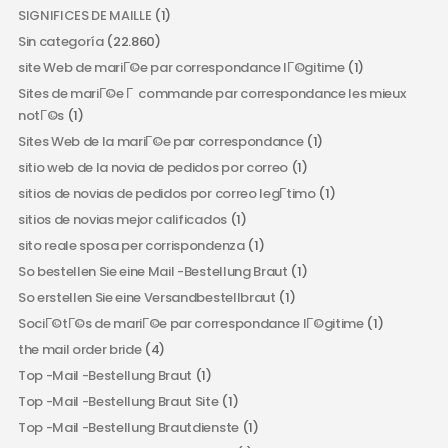
SIGNIFICES DE MAILLE
(1)
Sin categoría
(22.860)
site Web de mariГ©e par correspondance lГ©gitime
(1)
Sites de mariГ©e Г commande par correspondance les mieux
notГ©s
(1)
Sites Web de la mariГ©e par correspondance
(1)
sitio web de la novia de pedidos por correo
(1)
sitios de novias de pedidos por correo legГ­timo
(1)
sitios de novias mejor calificados
(1)
sito reale sposa per corrispondenza
(1)
So bestellen Sie eine Mail -Bestellung Braut
(1)
So erstellen Sie eine Versandbestellbraut
(1)
SociГ©tГ©s de mariГ©e par correspondance lГ©gitime
(1)
the mail order bride
(4)
Top -Mail -Bestellung Braut
(1)
Top -Mail -Bestellung Braut Site
(1)
Top -Mail -Bestellung Brautdienste
(1)