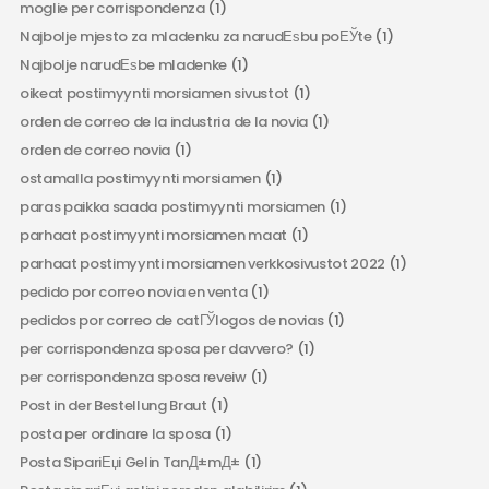
moglie per corrispondenza
(1)
Najbolje mjesto za mladenku za narudЕѕbu poЕЎte
(1)
Najbolje narudЕѕbe mladenke
(1)
oikeat postimyynti morsiamen sivustot
(1)
orden de correo de la industria de la novia
(1)
orden de correo novia
(1)
ostamalla postimyynti morsiamen
(1)
paras paikka saada postimyynti morsiamen
(1)
parhaat postimyynti morsiamen maat
(1)
parhaat postimyynti morsiamen verkkosivustot 2022
(1)
pedido por correo novia en venta
(1)
pedidos por correo de catГЎlogos de novias
(1)
per corrispondenza sposa per davvero?
(1)
per corrispondenza sposa reveiw
(1)
Post in der Bestellung Braut
(1)
posta per ordinare la sposa
(1)
Posta SipariЕџi Gelin TanД±mД±
(1)