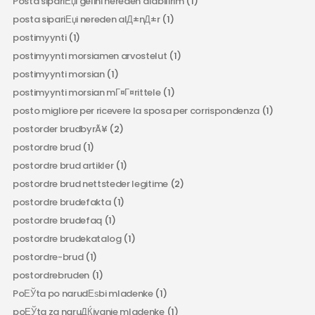
Posta sipariЕџi gelini nereden alabilirim
(1)
posta sipariЕџi nereden alД±nД±r
(1)
postimyynti
(1)
postimyynti morsiamen arvostelut
(1)
postimyynti morsian
(1)
postimyynti morsian mГ¤Г¤rittele
(1)
posto migliore per ricevere la sposa per corrispondenza
(1)
postorder brudbyrÃ¥
(2)
postordre brud
(1)
postordre brud artikler
(1)
postordre brud nettsteder legitime
(2)
postordre brudefakta
(1)
postordre brudefaq
(1)
postordre brudekatalog
(1)
postordre-brud
(1)
postordrebruden
(1)
PoЕЎta po narudЕѕbi mladenke
(1)
poЕЎta za naruДЌivanje mladenke
(1)