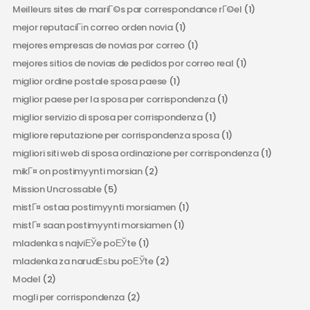
Meilleurs sites de mariГ©s par correspondance rГ©el
(1)
mejor reputaciГіn correo orden novia
(1)
mejores empresas de novias por correo
(1)
mejores sitios de novias de pedidos por correo real
(1)
miglior ordine postale sposa paese
(1)
miglior paese per la sposa per corrispondenza
(1)
miglior servizio di sposa per corrispondenza
(1)
migliore reputazione per corrispondenza sposa
(1)
migliori siti web di sposa ordinazione per corrispondenza
(1)
mikГ¤ on postimyynti morsian
(2)
Mission Uncrossable
(5)
mistГ¤ ostaa postimyynti morsiamen
(1)
mistГ¤ saan postimyynti morsiamen
(1)
mladenka s najviЕЎe poЕЎte
(1)
mladenka za narudЕѕbu poЕЎte
(2)
Model
(2)
mogli per corrispondenza
(2)