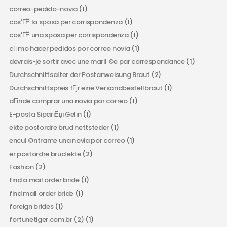
correo-pedido-novia
(1)
cos'ГЁ la sposa per corrispondenza
(1)
cos'ГЁ una sposa per corrispondenza
(1)
cГіmo hacer pedidos por correo novia
(1)
devrais-je sortir avec une mariГ©e par correspondance
(1)
Durchschnittsalter der Postanweisung Braut
(2)
Durchschnittspreis fГјr eine Versandbestellbraut
(1)
dГіnde comprar una novia por correo
(1)
E-posta SipariЕџi Gelin
(1)
ekte postordre brud nettsteder
(1)
encuГ©ntrame una novia por correo
(1)
er postordre brud ekte
(2)
Fashion
(2)
find a mail order bride
(1)
find mail order bride
(1)
foreign brides
(1)
fortunetiger.com.br (2)
(1)