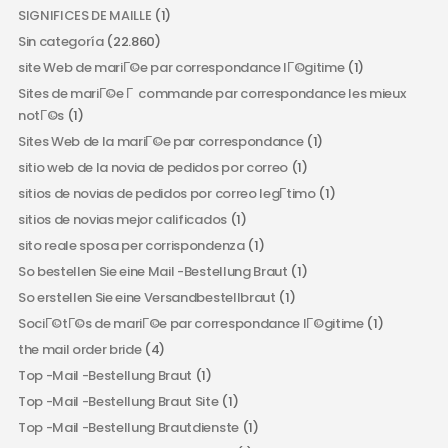
SIGNIFICES DE MAILLE
(1)
Sin categoría
(22.860)
site Web de mariГ©e par correspondance lГ©gitime
(1)
Sites de mariГ©e Г commande par correspondance les mieux
notГ©s
(1)
Sites Web de la mariГ©e par correspondance
(1)
sitio web de la novia de pedidos por correo
(1)
sitios de novias de pedidos por correo legГ­timo
(1)
sitios de novias mejor calificados
(1)
sito reale sposa per corrispondenza
(1)
So bestellen Sie eine Mail -Bestellung Braut
(1)
So erstellen Sie eine Versandbestellbraut
(1)
SociГ©tГ©s de mariГ©e par correspondance lГ©gitime
(1)
the mail order bride
(4)
Top -Mail -Bestellung Braut
(1)
Top -Mail -Bestellung Braut Site
(1)
Top -Mail -Bestellung Brautdienste
(1)