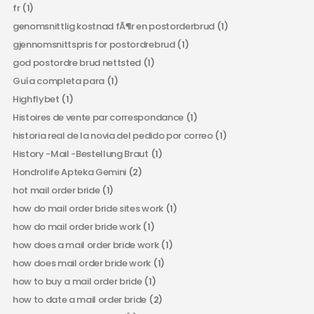
fr
(1)
genomsnittlig kostnad fÃ¶r en postorderbrud
(1)
gjennomsnittspris for postordrebrud
(1)
god postordre brud nettsted
(1)
Guía completa para
(1)
Highflybet
(1)
Histoires de vente par correspondance
(1)
historia real de la novia del pedido por correo
(1)
History -Mail -Bestellung Braut
(1)
Hondrolife Apteka Gemini
(2)
hot mail order bride
(1)
how do mail order bride sites work
(1)
how do mail order bride work
(1)
how does a mail order bride work
(1)
how does mail order bride work
(1)
how to buy a mail order bride
(1)
how to date a mail order bride
(2)