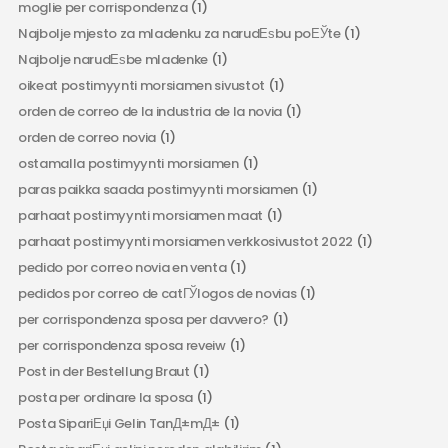
moglie per corrispondenza
(1)
Najbolje mjesto za mladenku za narudЕѕbu poЕЎte
(1)
Najbolje narudЕѕbe mladenke
(1)
oikeat postimyynti morsiamen sivustot
(1)
orden de correo de la industria de la novia
(1)
orden de correo novia
(1)
ostamalla postimyynti morsiamen
(1)
paras paikka saada postimyynti morsiamen
(1)
parhaat postimyynti morsiamen maat
(1)
parhaat postimyynti morsiamen verkkosivustot 2022
(1)
pedido por correo novia en venta
(1)
pedidos por correo de catГЎlogos de novias
(1)
per corrispondenza sposa per davvero?
(1)
per corrispondenza sposa reveiw
(1)
Post in der Bestellung Braut
(1)
posta per ordinare la sposa
(1)
Posta SipariЕџi Gelin TanД±mД±
(1)