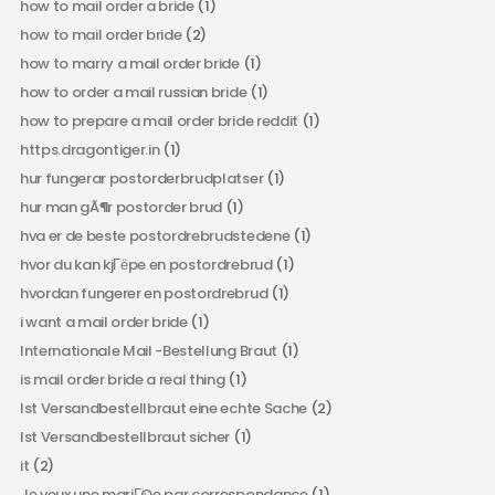
how to mail order a bride
(1)
how to mail order bride
(2)
how to marry a mail order bride
(1)
how to order a mail russian bride
(1)
how to prepare a mail order bride reddit
(1)
https.dragontiger.in
(1)
hur fungerar postorderbrudplatser
(1)
hur man gÃ¶r postorder brud
(1)
hva er de beste postordrebrudstedene
(1)
hvor du kan kjГёpe en postordrebrud
(1)
hvordan fungerer en postordrebrud
(1)
i want a mail order bride
(1)
Internationale Mail -Bestellung Braut
(1)
is mail order bride a real thing
(1)
Ist Versandbestellbraut eine echte Sache
(2)
Ist Versandbestellbraut sicher
(1)
it
(2)
Je veux une mariГ©e par correspondance
(1)