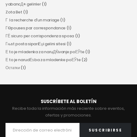
yabancД± gelinler
(1)
Zota Bet
(1)
Г la recherche d'un mariage
(1)
Г©pouses par correspondance
(1)
ГЁ sicuro per corrispondenza sposa
(1)
Гњst posta sipariЕџi gelini sitesi
(1)
Е to je mladenka za naruДЌivanje poЕЎte
(1)
Е to je narudЕѕba za mladenke poЕЎte
(2)
Остатки
(1)
SUSCRÍBETE AL BOLETÍN
Recibe toda la información más reciente sobre eventos,
ofertas y promociones.