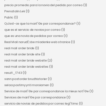
precio promedio para la novia del pedido por correo
(1)
Prenatalin Lek
(1)
Public
(1)
Qu'est-ce que la mariГ©e par correspondance?
(1)
que es el servicio de novias por correo
(1)
que es una novia de pedidos por correo
(1)
Real Mail narudЕѕbe mladenke web stranice
(1)
real mail order bride
(1)
real mail order bride site
(1)
real mail order bride website
(2)
real mail order bride websites
(1)
result_1743
(1)
sann postorder brudhistorier
(1)
selaa postimyynti morsiamen
(1)
Service de mariГ©e par correspondance la mieux notГ©e
(1)
Services de mariГ©e par correspondance
(1)
servicio de novias de pedidos por correo legГ­timo
(1)