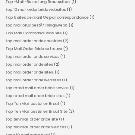
Top -Mail -Bestellung Brautseiten.
(1)
top 10 mail order bride websites
(1)
Top 5 sites de mariГ©e par correspondance
(1)
top mail brudbestÃ¤llningswebb
(1)
Top Mail Command Bride Site
(1)
top mail order bride countries
(2)
Top Mail Order Bride se trouve
(1)
top mail order bride services
(1)
top mail order bride sites
(2)
top mail order bride sites.
(1)
top mail order bride websites
(1)
top rated mail order bride service
(1)
top rated mail order bride sites
(1)
Top Ten Mail bestellen Braut
(1)
Top Ten Mail bestellen Braut Site
(2)
top ten mail order bride site
(1)
top ten mail order bride webites
(1)
topp 10 postordre brud
(1)