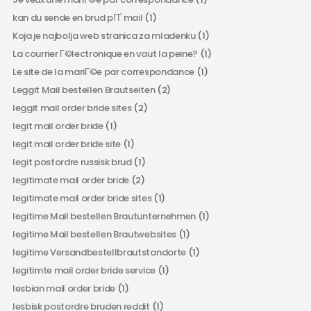
kan du sende en brud pГҐ mail
(1)
Koja je najbolja web stranica za mladenku
(1)
La courrier Г©lectronique en vaut la peine?
(1)
Le site de la mariГ©e par correspondance
(1)
Leggit Mail bestellen Brautseiten
(2)
leggit mail order bride sites
(2)
legit mail order bride
(1)
legit mail order bride site
(1)
legit postordre russisk brud
(1)
legitimate mail order bride
(2)
legitimate mail order bride sites
(1)
legitime Mail bestellen Brautunternehmen
(1)
legitime Mail bestellen Brautwebsites
(1)
legitime Versandbestellbrautstandorte
(1)
legitimte mail order bride service
(1)
lesbian mail order bride
(1)
lesbisk postordre bruden reddit
(1)