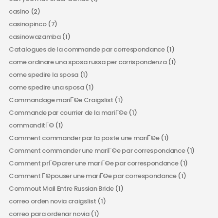
casino
(2)
casinopinco
(7)
casinowazamba
(1)
Catalogues de la commande par correspondance
(1)
come ordinare una sposa russa per corrispondenza
(1)
come spedire la sposa
(1)
come spedire una sposa
(1)
Commandage mariГ©e Craigslist
(1)
Commande par courrier de la mariГ©e
(1)
commanditГ©
(1)
Comment commander par la poste une mariГ©e
(1)
Comment commander une mariГ©e par correspondance
(1)
Comment prГ©parer une mariГ©e par correspondance
(1)
Comment Г©pouser une mariГ©e par correspondance
(1)
Commout Mail Entre Russian Bride
(1)
correo orden novia craigslist
(1)
correo para ordenar novia
(1)