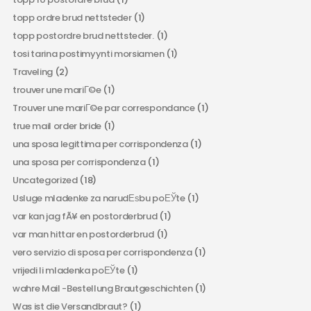
topp ordre brud nettsteder
(1)
topp postordre brud nettsteder.
(1)
tosi tarina postimyynti morsiamen
(1)
Traveling
(2)
trouver une mariГ©e
(1)
Trouver une mariГ©e par correspondance
(1)
true mail order bride
(1)
una sposa legittima per corrispondenza
(1)
una sposa per corrispondenza
(1)
Uncategorized
(18)
Usluge mladenke za narudЕѕbu poЕЎte
(1)
var kan jag fÃ¥ en postorderbrud
(1)
var man hittar en postorderbrud
(1)
vero servizio di sposa per corrispondenza
(1)
vrijedi li mladenka poЕЎte
(1)
wahre Mail -Bestellung Brautgeschichten
(1)
Was ist die Versandbraut?
(1)