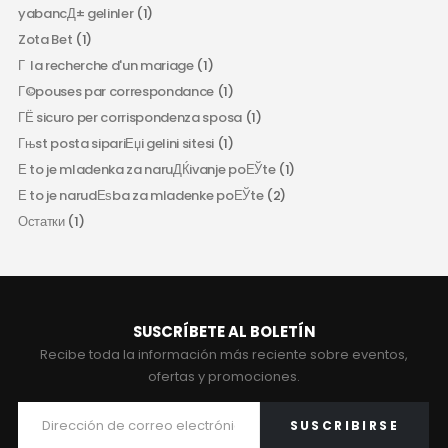
yabancД± gelinler
(1)
Zota Bet
(1)
Г la recherche d'un mariage
(1)
Г©pouses par correspondance
(1)
ГЁ sicuro per corrispondenza sposa
(1)
Гњst posta sipariЕџi gelini sitesi
(1)
Е to je mladenka za naruДЌivanje poЕЎte
(1)
Е to je narudЕѕba za mladenke poЕЎte
(2)
Остатки
(1)
SUSCRÍBETE AL BOLETÍN
Recibe toda la información más reciente sobre eventos,
ofertas y promociones.