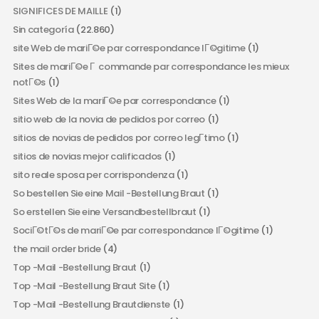
SIGNIFICES DE MAILLE
(1)
Sin categoría
(22.860)
site Web de mariГ©e par correspondance lГ©gitime
(1)
Sites de mariГ©e Г commande par correspondance les mieux
notГ©s
(1)
Sites Web de la mariГ©e par correspondance
(1)
sitio web de la novia de pedidos por correo
(1)
sitios de novias de pedidos por correo legГ­timo
(1)
sitios de novias mejor calificados
(1)
sito reale sposa per corrispondenza
(1)
So bestellen Sie eine Mail -Bestellung Braut
(1)
So erstellen Sie eine Versandbestellbraut
(1)
SociГ©tГ©s de mariГ©e par correspondance lГ©gitime
(1)
the mail order bride
(4)
Top -Mail -Bestellung Braut
(1)
Top -Mail -Bestellung Braut Site
(1)
Top -Mail -Bestellung Brautdienste
(1)