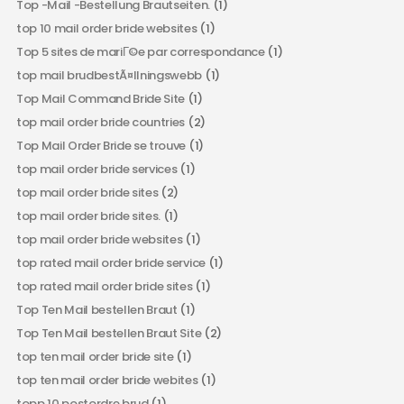
Top -Mail -Bestellung Brautseiten.
(1)
top 10 mail order bride websites
(1)
Top 5 sites de mariГ©e par correspondance
(1)
top mail brudbestÃ¤llningswebb
(1)
Top Mail Command Bride Site
(1)
top mail order bride countries
(2)
Top Mail Order Bride se trouve
(1)
top mail order bride services
(1)
top mail order bride sites
(2)
top mail order bride sites.
(1)
top mail order bride websites
(1)
top rated mail order bride service
(1)
top rated mail order bride sites
(1)
Top Ten Mail bestellen Braut
(1)
Top Ten Mail bestellen Braut Site
(2)
top ten mail order bride site
(1)
top ten mail order bride webites
(1)
topp 10 postordre brud
(1)