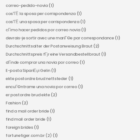
correo-pedido-novia
(1)
cos'ГЁ la sposa per corrispondenza
(1)
cos'ГЁ una sposa per corrispondenza
(1)
cГіmo hacer pedidos por correo novia
(1)
devrais-je sortir avec une mariГ©e par correspondance
(1)
Durchschnittsalter der Postanweisung Braut
(2)
Durchschnittspreis fГјr eine Versandbestellbraut
(1)
dГіnde comprar una novia por correo
(1)
E-posta SipariЕџi Gelin
(1)
ekte postordre brud nettsteder
(1)
encuГ©ntrame una novia por correo
(1)
er postordre brud ekte
(2)
Fashion
(2)
find a mail order bride
(1)
find mail order bride
(1)
foreign brides
(1)
fortunetiger.com.br (2)
(1)