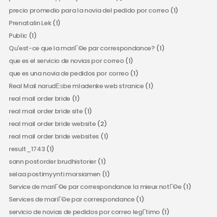
precio promedio para la novia del pedido por correo
(1)
Prenatalin Lek
(1)
Public
(1)
Qu'est-ce que la mariГ©e par correspondance?
(1)
que es el servicio de novias por correo
(1)
que es una novia de pedidos por correo
(1)
Real Mail narudЕѕbe mladenke web stranice
(1)
real mail order bride
(1)
real mail order bride site
(1)
real mail order bride website
(2)
real mail order bride websites
(1)
result_1743
(1)
sann postorder brudhistorier
(1)
selaa postimyynti morsiamen
(1)
Service de mariГ©e par correspondance la mieux notГ©e
(1)
Services de mariГ©e par correspondance
(1)
servicio de novias de pedidos por correo legГ­timo
(1)