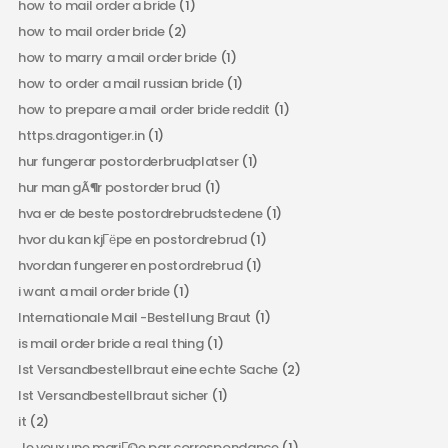
how to mail order a bride
(1)
how to mail order bride
(2)
how to marry a mail order bride
(1)
how to order a mail russian bride
(1)
how to prepare a mail order bride reddit
(1)
https.dragontiger.in
(1)
hur fungerar postorderbrudplatser
(1)
hur man gÃ¶r postorder brud
(1)
hva er de beste postordrebrudstedene
(1)
hvor du kan kjГёpe en postordrebrud
(1)
hvordan fungerer en postordrebrud
(1)
i want a mail order bride
(1)
Internationale Mail -Bestellung Braut
(1)
is mail order bride a real thing
(1)
Ist Versandbestellbraut eine echte Sache
(2)
Ist Versandbestellbraut sicher
(1)
it
(2)
Je veux une mariГ©e par correspondance
(1)