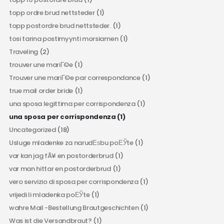
topp ordre brud nettsteder
(1)
topp postordre brud nettsteder.
(1)
tosi tarina postimyynti morsiamen
(1)
Traveling
(2)
trouver une mariГ©e
(1)
Trouver une mariГ©e par correspondance
(1)
true mail order bride
(1)
una sposa legittima per corrispondenza
(1)
una sposa per corrispondenza
(1)
Uncategorized
(18)
Usluge mladenke za narudЕѕbu poЕЎte
(1)
var kan jag fÃ¥ en postorderbrud
(1)
var man hittar en postorderbrud
(1)
vero servizio di sposa per corrispondenza
(1)
vrijedi li mladenka poЕЎte
(1)
wahre Mail -Bestellung Brautgeschichten
(1)
Was ist die Versandbraut?
(1)