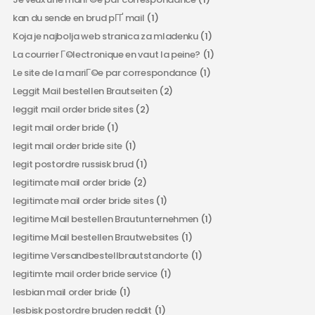
kan du sende en brud pГҐ mail
(1)
Koja je najbolja web stranica za mladenku
(1)
La courrier Г©lectronique en vaut la peine?
(1)
Le site de la mariГ©e par correspondance
(1)
Leggit Mail bestellen Brautseiten
(2)
leggit mail order bride sites
(2)
legit mail order bride
(1)
legit mail order bride site
(1)
legit postordre russisk brud
(1)
legitimate mail order bride
(2)
legitimate mail order bride sites
(1)
legitime Mail bestellen Brautunternehmen
(1)
legitime Mail bestellen Brautwebsites
(1)
legitime Versandbestellbrautstandorte
(1)
legitimte mail order bride service
(1)
lesbian mail order bride
(1)
lesbisk postordre bruden reddit
(1)