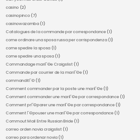
casino
(2)
casinopinco
(7)
casinowazamba
(1)
Catalogues de la commande par correspondance
(1)
come ordinare una sposa russa per corrispondenza
(1)
come spedire la sposa
(1)
come spedire una sposa
(1)
Commandage mariГ©e Craigslist
(1)
Commande par courrier de la mariГ©e
(1)
commanditГ©
(1)
Comment commander par la poste une mariГ©e
(1)
Comment commander une mariГ©e par correspondance
(1)
Comment prГ©parer une mariГ©e par correspondance
(1)
Comment Г©pouser une mariГ©e par correspondance
(1)
Commout Mail Entre Russian Bride
(1)
correo orden novia craigslist
(1)
correo para ordenar novia
(1)