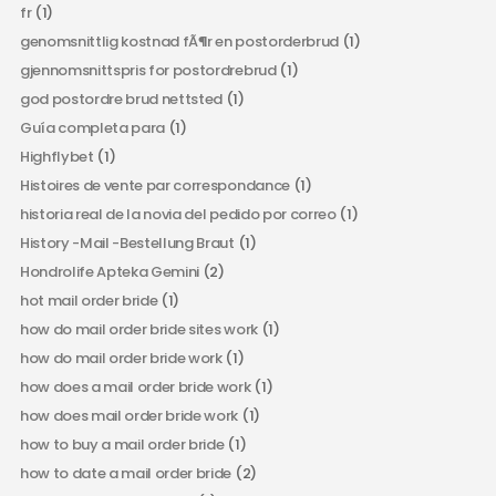
fr
(1)
genomsnittlig kostnad fÃ¶r en postorderbrud
(1)
gjennomsnittspris for postordrebrud
(1)
god postordre brud nettsted
(1)
Guía completa para
(1)
Highflybet
(1)
Histoires de vente par correspondance
(1)
historia real de la novia del pedido por correo
(1)
History -Mail -Bestellung Braut
(1)
Hondrolife Apteka Gemini
(2)
hot mail order bride
(1)
how do mail order bride sites work
(1)
how do mail order bride work
(1)
how does a mail order bride work
(1)
how does mail order bride work
(1)
how to buy a mail order bride
(1)
how to date a mail order bride
(2)