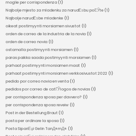
moglie per corrispondenza
(1)
Najbolje mjesto za mladenku za narudЕѕbu poЕЎte
(1)
Najbolje narudЕѕbe mladenke
(1)
oikeat postimyynti morsiamen sivustot
(1)
orden de correo de la industria de la novia
(1)
orden de correo novia
(1)
ostamalla postimyynti morsiamen
(1)
paras paikka saada postimyynti morsiamen
(1)
parhaat postimyynti morsiamen maat
(1)
parhaat postimyynti morsiamen verkkosivustot 2022
(1)
pedido por correo novia en venta
(1)
pedidos por correo de catГЎlogos de novias
(1)
per corrispondenza sposa per davvero?
(1)
per corrispondenza sposa reveiw
(1)
Post in der Bestellung Braut
(1)
posta per ordinare la sposa
(1)
Posta SipariЕџi Gelin TanД±mД±
(1)