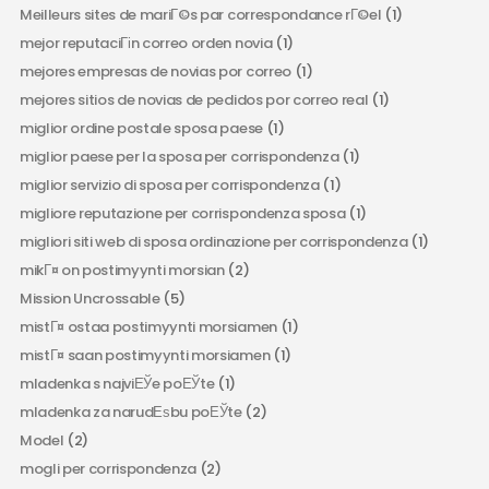
Meilleurs sites de mariГ©s par correspondance rГ©el
(1)
mejor reputaciГіn correo orden novia
(1)
mejores empresas de novias por correo
(1)
mejores sitios de novias de pedidos por correo real
(1)
miglior ordine postale sposa paese
(1)
miglior paese per la sposa per corrispondenza
(1)
miglior servizio di sposa per corrispondenza
(1)
migliore reputazione per corrispondenza sposa
(1)
migliori siti web di sposa ordinazione per corrispondenza
(1)
mikГ¤ on postimyynti morsian
(2)
Mission Uncrossable
(5)
mistГ¤ ostaa postimyynti morsiamen
(1)
mistГ¤ saan postimyynti morsiamen
(1)
mladenka s najviЕЎe poЕЎte
(1)
mladenka za narudЕѕbu poЕЎte
(2)
Model
(2)
mogli per corrispondenza
(2)