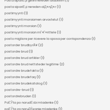
Posta sipariЕџi gelini nereden alabilirim
(1)
posta sipariЕџi nereden alД±nД±r
(1)
postimyynti
(1)
postimyynti morsiamen arvostelut
(1)
postimyynti morsian
(1)
postimyynti morsian mГ¤Г¤rittele
(1)
posto migliore per ricevere la sposa per corrispondenza
(1)
postorder brudbyrÃ¥
(2)
postordre brud
(1)
postordre brud artikler
(1)
postordre brud nettsteder legitime
(2)
postordre brudefakta
(1)
postordre brudefaq
(1)
postordre brudekatalog
(1)
postordre-brud
(1)
postordrebruden
(1)
PoЕЎta po narudЕѕbi mladenke
(1)
poЕЎta za naruДЌivanje mladenke
(1)