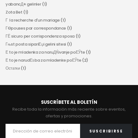
yabancД± gelinler
(1)
Zota Bet
(1)
Г la recherche d'un mariage
(1)
Г©pouses par correspondance
(1)
ГЁ sicuro per corrispondenza sposa
(1)
Гњst posta sipariЕџi gelini sitesi
(1)
Е to je mladenka za naruДЌivanje poЕЎte
(1)
Е to je narudЕѕba za mladenke poЕЎte
(2)
Остатки
(1)
SUSCRÍBETE AL BOLETÍN
Recibe toda la información más reciente sobre eventos,
ofertas y promociones.