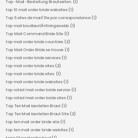
Top -Mail -Bestellung Brautseiten.
(1)
top 10 mail order bride websites
(1)
Top 5 sites de mariГ©e par correspondance
(1)
top mail brudbestÃ¤llningswebb
(1)
Top Mail Command Bride Site
(1)
top mail order bride countries
(2)
Top Mail Order Bride se trouve
(1)
top mail order bride services
(1)
top mail order bride sites
(2)
top mail order bride sites.
(1)
top mail order bride websites
(1)
top rated mail order bride service
(1)
top rated mail order bride sites
(1)
Top Ten Mail bestellen Braut
(1)
Top Ten Mail bestellen Braut Site
(2)
top ten mail order bride site
(1)
top ten mail order bride webites
(1)
topp 10 postordre brud
(1)