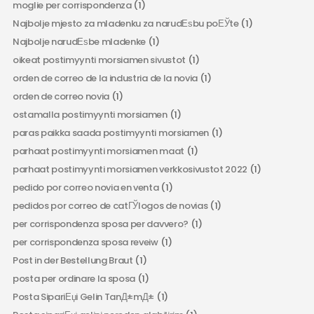
moglie per corrispondenza
(1)
Najbolje mjesto za mladenku za narudЕѕbu poЕЎte
(1)
Najbolje narudЕѕbe mladenke
(1)
oikeat postimyynti morsiamen sivustot
(1)
orden de correo de la industria de la novia
(1)
orden de correo novia
(1)
ostamalla postimyynti morsiamen
(1)
paras paikka saada postimyynti morsiamen
(1)
parhaat postimyynti morsiamen maat
(1)
parhaat postimyynti morsiamen verkkosivustot 2022
(1)
pedido por correo novia en venta
(1)
pedidos por correo de catГЎlogos de novias
(1)
per corrispondenza sposa per davvero?
(1)
per corrispondenza sposa reveiw
(1)
Post in der Bestellung Braut
(1)
posta per ordinare la sposa
(1)
Posta SipariЕџi Gelin TanД±mД±
(1)