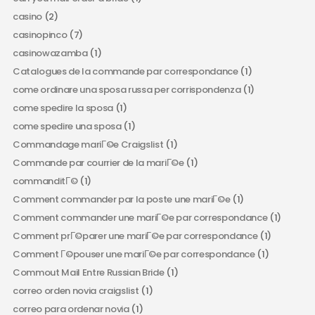
casino
(2)
casinopinco
(7)
casinowazamba
(1)
Catalogues de la commande par correspondance
(1)
come ordinare una sposa russa per corrispondenza
(1)
come spedire la sposa
(1)
come spedire una sposa
(1)
Commandage mariГ©e Craigslist
(1)
Commande par courrier de la mariГ©e
(1)
commanditГ©
(1)
Comment commander par la poste une mariГ©e
(1)
Comment commander une mariГ©e par correspondance
(1)
Comment prГ©parer une mariГ©e par correspondance
(1)
Comment Г©pouser une mariГ©e par correspondance
(1)
Commout Mail Entre Russian Bride
(1)
correo orden novia craigslist
(1)
correo para ordenar novia
(1)