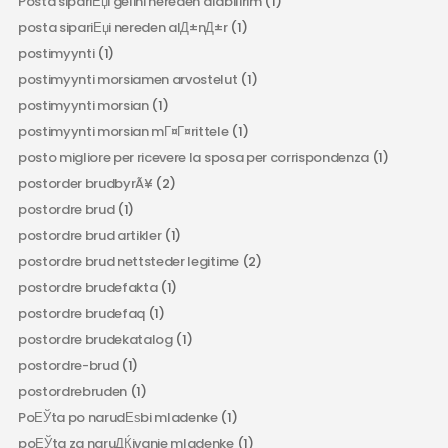
Posta sipariЕџi gelini nereden alabilirim
(1)
posta sipariЕџi nereden alД±nД±r
(1)
postimyynti
(1)
postimyynti morsiamen arvostelut
(1)
postimyynti morsian
(1)
postimyynti morsian mГ¤Г¤rittele
(1)
posto migliore per ricevere la sposa per corrispondenza
(1)
postorder brudbyrÃ¥
(2)
postordre brud
(1)
postordre brud artikler
(1)
postordre brud nettsteder legitime
(2)
postordre brudefakta
(1)
postordre brudefaq
(1)
postordre brudekatalog
(1)
postordre-brud
(1)
postordrebruden
(1)
PoЕЎta po narudЕѕbi mladenke
(1)
poЕЎta za naruДЌivanje mladenke
(1)