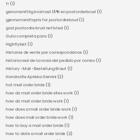
fr
(1)
genomsnittlig kostnad fÃ¶r en postorderbrud
(1)
gjennomsnittspris for postordrebrud
(1)
god postordre brud nettsted
(1)
Guía completa para
(1)
Highflybet
(1)
Histoires de vente par correspondance
(1)
historia real de la novia del pedido por correo
(1)
History -Mail -Bestellung Braut
(1)
Hondrolife Apteka Gemini
(2)
hot mail order bride
(1)
how do mail order bride sites work
(1)
how do mail order bride work
(1)
how does a mail order bride work
(1)
how does mail order bride work
(1)
how to buy a mail order bride
(1)
how to date a mail order bride
(2)