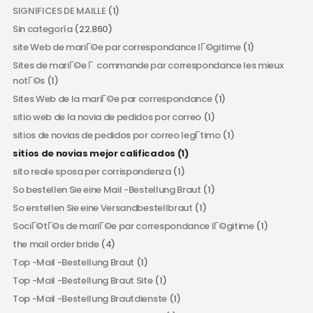
SIGNIFICES DE MAILLE
(1)
Sin categoría
(22.860)
site Web de mariГ©e par correspondance lГ©gitime
(1)
Sites de mariГ©e Г commande par correspondance les mieux
notГ©s
(1)
Sites Web de la mariГ©e par correspondance
(1)
sitio web de la novia de pedidos por correo
(1)
sitios de novias de pedidos por correo legГ­timo
(1)
sitios de novias mejor calificados
(1)
sito reale sposa per corrispondenza
(1)
So bestellen Sie eine Mail -Bestellung Braut
(1)
So erstellen Sie eine Versandbestellbraut
(1)
SociГ©tГ©s de mariГ©e par correspondance lГ©gitime
(1)
the mail order bride
(4)
Top -Mail -Bestellung Braut
(1)
Top -Mail -Bestellung Braut Site
(1)
Top -Mail -Bestellung Brautdienste
(1)