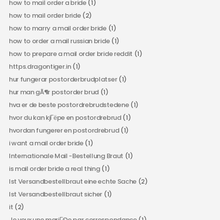
how to mail order a bride
(1)
how to mail order bride
(2)
how to marry a mail order bride
(1)
how to order a mail russian bride
(1)
how to prepare a mail order bride reddit
(1)
https.dragontiger.in
(1)
hur fungerar postorderbrudplatser
(1)
hur man gÃ¶r postorder brud
(1)
hva er de beste postordrebrudstedene
(1)
hvor du kan kjГёpe en postordrebrud
(1)
hvordan fungerer en postordrebrud
(1)
i want a mail order bride
(1)
Internationale Mail -Bestellung Braut
(1)
is mail order bride a real thing
(1)
Ist Versandbestellbraut eine echte Sache
(2)
Ist Versandbestellbraut sicher
(1)
it
(2)
Je veux une mariГ©e par correspondance
(1)