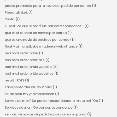
precio promedio para la novia del pedido por correo
(1)
Prenatalin Lek
(1)
Public
(1)
Qu'est-ce que la mariГ©e par correspondance?
(1)
que es el servicio de novias por correo
(1)
que es una novia de pedidos por correo
(1)
Real Mail narudЕѕbe mladenke web stranice
(1)
real mail order bride
(1)
real mail order bride site
(1)
real mail order bride website
(2)
real mail order bride websites
(1)
result_1743
(1)
sann postorder brudhistorier
(1)
selaa postimyynti morsiamen
(1)
Service de mariГ©e par correspondance la mieux notГ©e
(1)
Services de mariГ©e par correspondance
(1)
servicio de novias de pedidos por correo legГ­timo
(1)