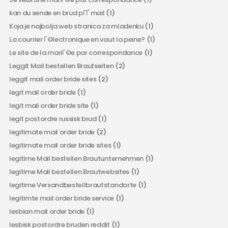
kan du sende en brud pГҐ mail
(1)
Koja je najbolja web stranica za mladenku
(1)
La courrier Г©lectronique en vaut la peine?
(1)
Le site de la mariГ©e par correspondance
(1)
Leggit Mail bestellen Brautseiten
(2)
leggit mail order bride sites
(2)
legit mail order bride
(1)
legit mail order bride site
(1)
legit postordre russisk brud
(1)
legitimate mail order bride
(2)
legitimate mail order bride sites
(1)
legitime Mail bestellen Brautunternehmen
(1)
legitime Mail bestellen Brautwebsites
(1)
legitime Versandbestellbrautstandorte
(1)
legitimte mail order bride service
(1)
lesbian mail order bride
(1)
lesbisk postordre bruden reddit
(1)