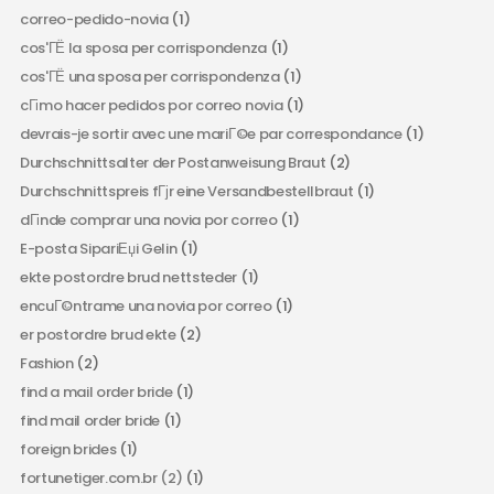
correo-pedido-novia
(1)
cos'ГЁ la sposa per corrispondenza
(1)
cos'ГЁ una sposa per corrispondenza
(1)
cГіmo hacer pedidos por correo novia
(1)
devrais-je sortir avec une mariГ©e par correspondance
(1)
Durchschnittsalter der Postanweisung Braut
(2)
Durchschnittspreis fГјr eine Versandbestellbraut
(1)
dГіnde comprar una novia por correo
(1)
E-posta SipariЕџi Gelin
(1)
ekte postordre brud nettsteder
(1)
encuГ©ntrame una novia por correo
(1)
er postordre brud ekte
(2)
Fashion
(2)
find a mail order bride
(1)
find mail order bride
(1)
foreign brides
(1)
fortunetiger.com.br (2)
(1)