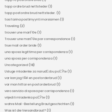
topp ordre brud nettsteder
(1)
topp postordre brud nettsteder.
(1)
tosi tarina postimyynti morsiamen
(1)
Traveling
(2)
trouver une mariГ©e
(1)
Trouver une mariГ©e par correspondance
(1)
true mail order bride
(1)
una sposa legittima per corrispondenza
(1)
una sposa per corrispondenza
(1)
Uncategorized
(18)
Usluge mladenke za narudЕѕbu poЕЎte
(1)
var kan jag fÃ¥ en postorderbrud
(1)
var man hittar en postorderbrud
(1)
vero servizio di sposa per corrispondenza
(1)
vrijedi li mladenka poЕЎte
(1)
wahre Mail -Bestellung Brautgeschichten
(1)
Was ist die Versandbraut?
(1)