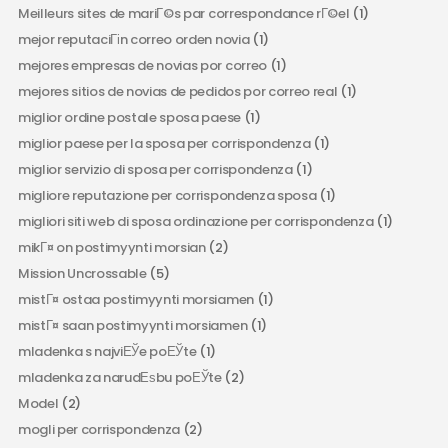
Meilleurs sites de mariГ©s par correspondance rГ©el
(1)
mejor reputaciГіn correo orden novia
(1)
mejores empresas de novias por correo
(1)
mejores sitios de novias de pedidos por correo real
(1)
miglior ordine postale sposa paese
(1)
miglior paese per la sposa per corrispondenza
(1)
miglior servizio di sposa per corrispondenza
(1)
migliore reputazione per corrispondenza sposa
(1)
migliori siti web di sposa ordinazione per corrispondenza
(1)
mikГ¤ on postimyynti morsian
(2)
Mission Uncrossable
(5)
mistГ¤ ostaa postimyynti morsiamen
(1)
mistГ¤ saan postimyynti morsiamen
(1)
mladenka s najviЕЎe poЕЎte
(1)
mladenka za narudЕѕbu poЕЎte
(2)
Model
(2)
mogli per corrispondenza
(2)