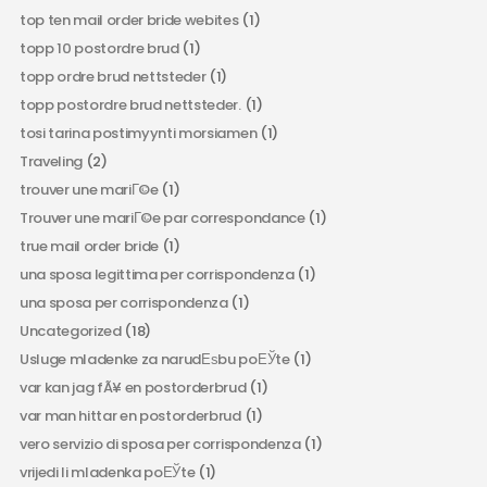
top ten mail order bride webites
(1)
topp 10 postordre brud
(1)
topp ordre brud nettsteder
(1)
topp postordre brud nettsteder.
(1)
tosi tarina postimyynti morsiamen
(1)
Traveling
(2)
trouver une mariГ©e
(1)
Trouver une mariГ©e par correspondance
(1)
true mail order bride
(1)
una sposa legittima per corrispondenza
(1)
una sposa per corrispondenza
(1)
Uncategorized
(18)
Usluge mladenke za narudЕѕbu poЕЎte
(1)
var kan jag fÃ¥ en postorderbrud
(1)
var man hittar en postorderbrud
(1)
vero servizio di sposa per corrispondenza
(1)
vrijedi li mladenka poЕЎte
(1)