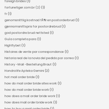
foreign brides
(1)
fortunetiger.com.br (2)
(1)
fr
(1)
genomsnittlig kostnad fÃ¶r en postorderbrud
(1)
gjennomsnittspris for postordrebrud
(1)
god postordre brud nettsted
(1)
Guía completa para
(1)
Highflybet
(1)
Histoires de vente par correspondance
(1)
historia real de la novia del pedido por correo
(1)
History -Mail -Bestellung Braut
(1)
Hondrolife Apteka Gemini
(2)
hot mail order bride
(1)
how do mail order bride sites work
(1)
how do mail order bride work
(1)
how does a mail order bride work
(1)
how does mail order bride work
(1)
how to buy a mail order bride
(1)