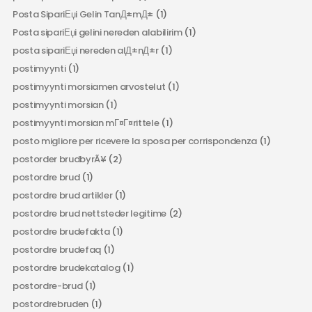
Posta SipariЕџi Gelin TanД±mД±
(1)
Posta sipariЕџi gelini nereden alabilirim
(1)
posta sipariЕџi nereden alД±nД±r
(1)
postimyynti
(1)
postimyynti morsiamen arvostelut
(1)
postimyynti morsian
(1)
postimyynti morsian mГ¤Г¤rittele
(1)
posto migliore per ricevere la sposa per corrispondenza
(1)
postorder brudbyrÃ¥
(2)
postordre brud
(1)
postordre brud artikler
(1)
postordre brud nettsteder legitime
(2)
postordre brudefakta
(1)
postordre brudefaq
(1)
postordre brudekatalog
(1)
postordre-brud
(1)
postordrebruden
(1)