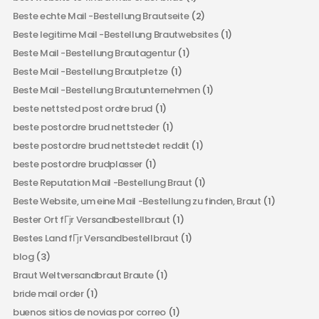
Beste echte Mail -Bestellung Brautseite
(2)
Beste legitime Mail -Bestellung Brautwebsites
(1)
Beste Mail -Bestellung Brautagentur
(1)
Beste Mail -Bestellung Brautpletze
(1)
Beste Mail -Bestellung Brautunternehmen
(1)
beste nettsted post ordre brud
(1)
beste postordre brud nettsteder
(1)
beste postordre brud nettstedet reddit
(1)
beste postordre brudplasser
(1)
Beste Reputation Mail -Bestellung Braut
(1)
Beste Website, um eine Mail -Bestellung zu finden, Braut
(1)
Bester Ort fГјr Versandbestellbraut
(1)
Bestes Land fГјr Versandbestellbraut
(1)
blog
(3)
Braut Weltversandbraut Braute
(1)
bride mail order
(1)
buenos sitios de novias por correo
(1)