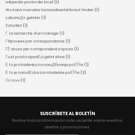
wikipedia postorder brud
(1)
Wo kann man eine Versandbestellbraut finden
(1)
yabancД± gelinler
(1)
Zota Bet
(1)
Г la recherche d'un mariage
(1)
Г©pouses par correspondance
(1)
ГЁ sicuro per corrispondenza sposa
(1)
Гњst posta sipariЕџi gelini sitesi
(1)
Е to je mladenka za naruДЌivanje poЕЎte
(1)
Е to je narudЕѕba za mladenke poЕЎte
(2)
Остатки
(1)
SUSCRÍBETE AL BOLETÍN
Recibe toda la información más reciente sobre eventos,
ofertas y promociones.