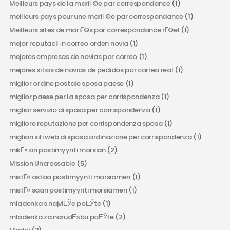
Meilleurs pays de la mariГ©e par correspondance
(1)
meilleurs pays pour une mariГ©e par correspondance
(1)
Meilleurs sites de mariГ©s par correspondance rГ©el
(1)
mejor reputaciГіn correo orden novia
(1)
mejores empresas de novias por correo
(1)
mejores sitios de novias de pedidos por correo real
(1)
miglior ordine postale sposa paese
(1)
miglior paese per la sposa per corrispondenza
(1)
miglior servizio di sposa per corrispondenza
(1)
migliore reputazione per corrispondenza sposa
(1)
migliori siti web di sposa ordinazione per corrispondenza
(1)
mikГ¤ on postimyynti morsian
(2)
Mission Uncrossable
(5)
mistГ¤ ostaa postimyynti morsiamen
(1)
mistГ¤ saan postimyynti morsiamen
(1)
mladenka s najviЕЎe poЕЎte
(1)
mladenka za narudЕѕbu poЕЎte
(2)