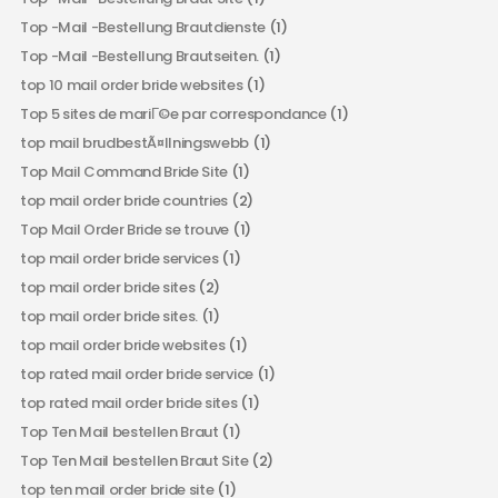
Top -Mail -Bestellung Brautdienste
(1)
Top -Mail -Bestellung Brautseiten.
(1)
top 10 mail order bride websites
(1)
Top 5 sites de mariГ©e par correspondance
(1)
top mail brudbestÃ¤llningswebb
(1)
Top Mail Command Bride Site
(1)
top mail order bride countries
(2)
Top Mail Order Bride se trouve
(1)
top mail order bride services
(1)
top mail order bride sites
(2)
top mail order bride sites.
(1)
top mail order bride websites
(1)
top rated mail order bride service
(1)
top rated mail order bride sites
(1)
Top Ten Mail bestellen Braut
(1)
Top Ten Mail bestellen Braut Site
(2)
top ten mail order bride site
(1)