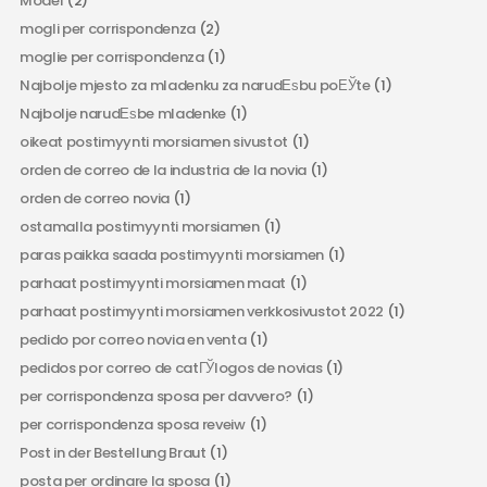
Model
(2)
mogli per corrispondenza
(2)
moglie per corrispondenza
(1)
Najbolje mjesto za mladenku za narudЕѕbu poЕЎte
(1)
Najbolje narudЕѕbe mladenke
(1)
oikeat postimyynti morsiamen sivustot
(1)
orden de correo de la industria de la novia
(1)
orden de correo novia
(1)
ostamalla postimyynti morsiamen
(1)
paras paikka saada postimyynti morsiamen
(1)
parhaat postimyynti morsiamen maat
(1)
parhaat postimyynti morsiamen verkkosivustot 2022
(1)
pedido por correo novia en venta
(1)
pedidos por correo de catГЎlogos de novias
(1)
per corrispondenza sposa per davvero?
(1)
per corrispondenza sposa reveiw
(1)
Post in der Bestellung Braut
(1)
posta per ordinare la sposa
(1)