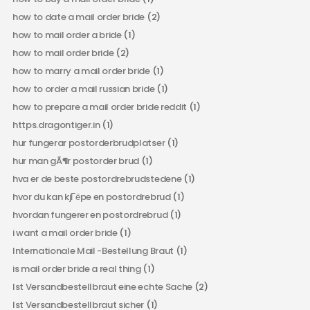
how to date a mail order bride
(2)
how to mail order a bride
(1)
how to mail order bride
(2)
how to marry a mail order bride
(1)
how to order a mail russian bride
(1)
how to prepare a mail order bride reddit
(1)
https.dragontiger.in
(1)
hur fungerar postorderbrudplatser
(1)
hur man gÃ¶r postorder brud
(1)
hva er de beste postordrebrudstedene
(1)
hvor du kan kjГёpe en postordrebrud
(1)
hvordan fungerer en postordrebrud
(1)
i want a mail order bride
(1)
Internationale Mail -Bestellung Braut
(1)
is mail order bride a real thing
(1)
Ist Versandbestellbraut eine echte Sache
(2)
Ist Versandbestellbraut sicher
(1)