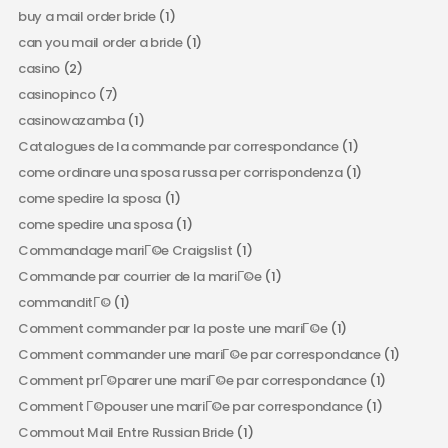
buy a mail order bride
(1)
can you mail order a bride
(1)
casino
(2)
casinopinco
(7)
casinowazamba
(1)
Catalogues de la commande par correspondance
(1)
come ordinare una sposa russa per corrispondenza
(1)
come spedire la sposa
(1)
come spedire una sposa
(1)
Commandage mariГ©e Craigslist
(1)
Commande par courrier de la mariГ©e
(1)
commanditГ©
(1)
Comment commander par la poste une mariГ©e
(1)
Comment commander une mariГ©e par correspondance
(1)
Comment prГ©parer une mariГ©e par correspondance
(1)
Comment Г©pouser une mariГ©e par correspondance
(1)
Commout Mail Entre Russian Bride
(1)