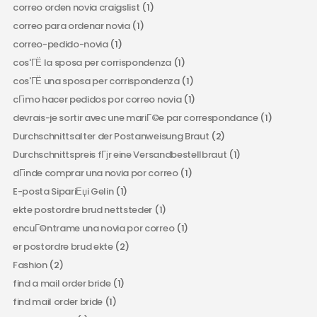
correo orden novia craigslist
(1)
correo para ordenar novia
(1)
correo-pedido-novia
(1)
cos'ГЁ la sposa per corrispondenza
(1)
cos'ГЁ una sposa per corrispondenza
(1)
cГіmo hacer pedidos por correo novia
(1)
devrais-je sortir avec une mariГ©e par correspondance
(1)
Durchschnittsalter der Postanweisung Braut
(2)
Durchschnittspreis fГјr eine Versandbestellbraut
(1)
dГіnde comprar una novia por correo
(1)
E-posta SipariЕџi Gelin
(1)
ekte postordre brud nettsteder
(1)
encuГ©ntrame una novia por correo
(1)
er postordre brud ekte
(2)
Fashion
(2)
find a mail order bride
(1)
find mail order bride
(1)