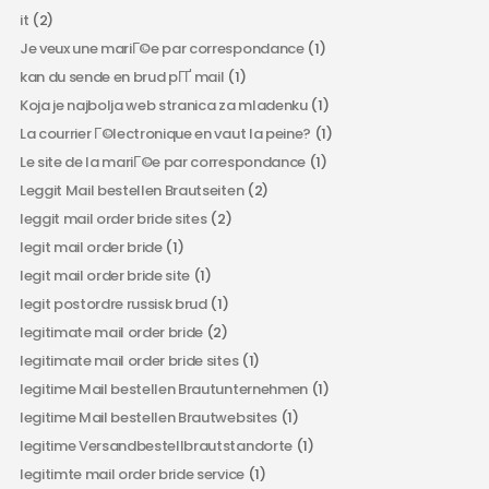
it
(2)
Je veux une mariГ©e par correspondance
(1)
kan du sende en brud pГҐ mail
(1)
Koja je najbolja web stranica za mladenku
(1)
La courrier Г©lectronique en vaut la peine?
(1)
Le site de la mariГ©e par correspondance
(1)
Leggit Mail bestellen Brautseiten
(2)
leggit mail order bride sites
(2)
legit mail order bride
(1)
legit mail order bride site
(1)
legit postordre russisk brud
(1)
legitimate mail order bride
(2)
legitimate mail order bride sites
(1)
legitime Mail bestellen Brautunternehmen
(1)
legitime Mail bestellen Brautwebsites
(1)
legitime Versandbestellbrautstandorte
(1)
legitimte mail order bride service
(1)