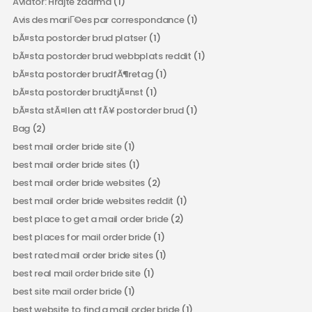
Aviator: Hrajte zdarma
(1)
Avis des mariГ©es par correspondance
(1)
bÃ¤sta postorder brud platser
(1)
bÃ¤sta postorder brud webbplats reddit
(1)
bÃ¤sta postorder brudfÃ¶retag
(1)
bÃ¤sta postorder brudtjÃ¤nst
(1)
bÃ¤sta stÃ¤llen att fÃ¥ postorder brud
(1)
Bag
(2)
best mail order bride site
(1)
best mail order bride sites
(1)
best mail order bride websites
(2)
best mail order bride websites reddit
(1)
best place to get a mail order bride
(2)
best places for mail order bride
(1)
best rated mail order bride sites
(1)
best real mail order bride site
(1)
best site mail order bride
(1)
best website to find a mail order bride
(1)