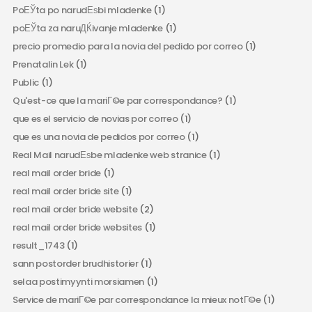
PoЕЎta po narudЕѕbi mladenke
(1)
poЕЎta za naruДЌivanje mladenke
(1)
precio promedio para la novia del pedido por correo
(1)
Prenatalin Lek
(1)
Public
(1)
Qu'est-ce que la mariГ©e par correspondance?
(1)
que es el servicio de novias por correo
(1)
que es una novia de pedidos por correo
(1)
Real Mail narudЕѕbe mladenke web stranice
(1)
real mail order bride
(1)
real mail order bride site
(1)
real mail order bride website
(2)
real mail order bride websites
(1)
result_1743
(1)
sann postorder brudhistorier
(1)
selaa postimyynti morsiamen
(1)
Service de mariГ©e par correspondance la mieux notГ©e
(1)