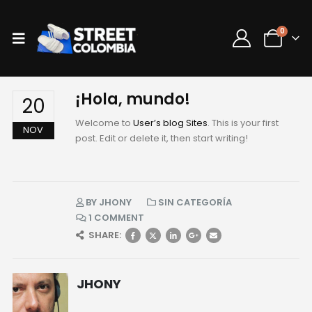
0
¡Hola, mundo!
20
Welcome to
User’s blog Sites
. This is your first
NOV
post. Edit or delete it, then start writing!
BY
JHONY
SIN CATEGORÍA
1 COMMENT
SHARE:
JHONY