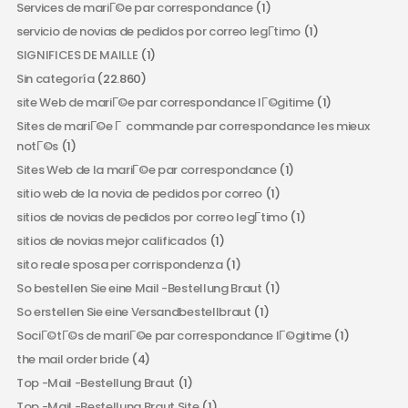
Services de mariГ©e par correspondance
(1)
servicio de novias de pedidos por correo legГ­timo
(1)
SIGNIFICES DE MAILLE
(1)
Sin categoría
(22.860)
site Web de mariГ©e par correspondance lГ©gitime
(1)
Sites de mariГ©e Г commande par correspondance les mieux
notГ©s
(1)
Sites Web de la mariГ©e par correspondance
(1)
sitio web de la novia de pedidos por correo
(1)
sitios de novias de pedidos por correo legГ­timo
(1)
sitios de novias mejor calificados
(1)
sito reale sposa per corrispondenza
(1)
So bestellen Sie eine Mail -Bestellung Braut
(1)
So erstellen Sie eine Versandbestellbraut
(1)
SociГ©tГ©s de mariГ©e par correspondance lГ©gitime
(1)
the mail order bride
(4)
Top -Mail -Bestellung Braut
(1)
Top -Mail -Bestellung Braut Site
(1)