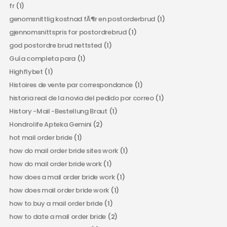
fr
(1)
genomsnittlig kostnad fÃ¶r en postorderbrud
(1)
gjennomsnittspris for postordrebrud
(1)
god postordre brud nettsted
(1)
Guía completa para
(1)
Highflybet
(1)
Histoires de vente par correspondance
(1)
historia real de la novia del pedido por correo
(1)
History -Mail -Bestellung Braut
(1)
Hondrolife Apteka Gemini
(2)
hot mail order bride
(1)
how do mail order bride sites work
(1)
how do mail order bride work
(1)
how does a mail order bride work
(1)
how does mail order bride work
(1)
how to buy a mail order bride
(1)
how to date a mail order bride
(2)