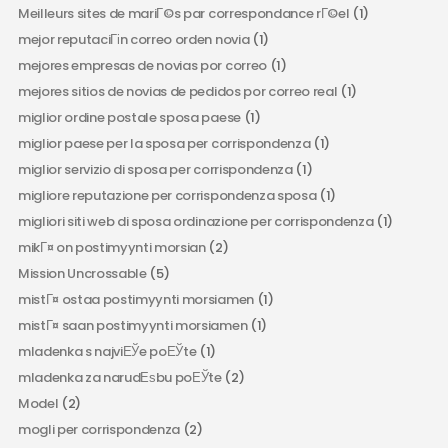
Meilleurs sites de mariГ©s par correspondance rГ©el
(1)
mejor reputaciГіn correo orden novia
(1)
mejores empresas de novias por correo
(1)
mejores sitios de novias de pedidos por correo real
(1)
miglior ordine postale sposa paese
(1)
miglior paese per la sposa per corrispondenza
(1)
miglior servizio di sposa per corrispondenza
(1)
migliore reputazione per corrispondenza sposa
(1)
migliori siti web di sposa ordinazione per corrispondenza
(1)
mikГ¤ on postimyynti morsian
(2)
Mission Uncrossable
(5)
mistГ¤ ostaa postimyynti morsiamen
(1)
mistГ¤ saan postimyynti morsiamen
(1)
mladenka s najviЕЎe poЕЎte
(1)
mladenka za narudЕѕbu poЕЎte
(2)
Model
(2)
mogli per corrispondenza
(2)