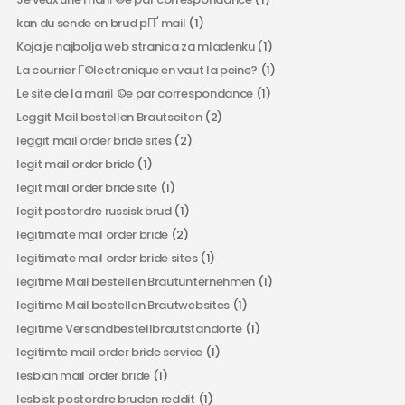
kan du sende en brud pГҐ mail
(1)
Koja je najbolja web stranica za mladenku
(1)
La courrier Г©lectronique en vaut la peine?
(1)
Le site de la mariГ©e par correspondance
(1)
Leggit Mail bestellen Brautseiten
(2)
leggit mail order bride sites
(2)
legit mail order bride
(1)
legit mail order bride site
(1)
legit postordre russisk brud
(1)
legitimate mail order bride
(2)
legitimate mail order bride sites
(1)
legitime Mail bestellen Brautunternehmen
(1)
legitime Mail bestellen Brautwebsites
(1)
legitime Versandbestellbrautstandorte
(1)
legitimte mail order bride service
(1)
lesbian mail order bride
(1)
lesbisk postordre bruden reddit
(1)