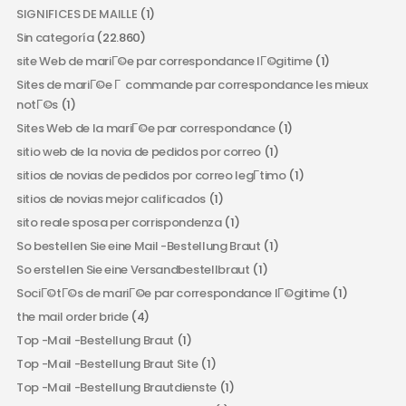
SIGNIFICES DE MAILLE
(1)
Sin categoría
(22.860)
site Web de mariГ©e par correspondance lГ©gitime
(1)
Sites de mariГ©e Г commande par correspondance les mieux
notГ©s
(1)
Sites Web de la mariГ©e par correspondance
(1)
sitio web de la novia de pedidos por correo
(1)
sitios de novias de pedidos por correo legГ­timo
(1)
sitios de novias mejor calificados
(1)
sito reale sposa per corrispondenza
(1)
So bestellen Sie eine Mail -Bestellung Braut
(1)
So erstellen Sie eine Versandbestellbraut
(1)
SociГ©tГ©s de mariГ©e par correspondance lГ©gitime
(1)
the mail order bride
(4)
Top -Mail -Bestellung Braut
(1)
Top -Mail -Bestellung Braut Site
(1)
Top -Mail -Bestellung Brautdienste
(1)