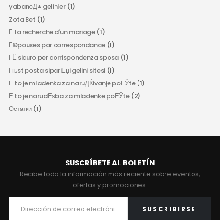
yabancД± gelinler
(1)
Zota Bet
(1)
Г la recherche d'un mariage
(1)
Г©pouses par correspondance
(1)
ГЁ sicuro per corrispondenza sposa
(1)
Гњst posta sipariЕџi gelini sitesi
(1)
Е to je mladenka za naruДЌivanje poЕЎte
(1)
Е to je narudЕѕba za mladenke poЕЎte
(2)
Остатки
(1)
SUSCRÍBETE AL BOLETÍN
Recibe toda la información más reciente sobre eventos,
ofertas y promociones.