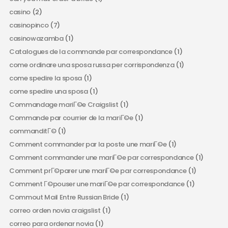
casino
(2)
casinopinco
(7)
casinowazamba
(1)
Catalogues de la commande par correspondance
(1)
come ordinare una sposa russa per corrispondenza
(1)
come spedire la sposa
(1)
come spedire una sposa
(1)
Commandage mariГ©e Craigslist
(1)
Commande par courrier de la mariГ©e
(1)
commanditГ©
(1)
Comment commander par la poste une mariГ©e
(1)
Comment commander une mariГ©e par correspondance
(1)
Comment prГ©parer une mariГ©e par correspondance
(1)
Comment Г©pouser une mariГ©e par correspondance
(1)
Commout Mail Entre Russian Bride
(1)
correo orden novia craigslist
(1)
correo para ordenar novia
(1)