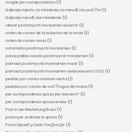
moglie per corrispondenza
(1)
Najbolje mjesto za mladenku za narudЕѕbu poЕЎte
(1)
Najbolje narudЕѕbe mladenke
(1)
oikeat postimyynti morsiamen sivustot
(1)
orden de correo de la industria de la novia
(1)
orden de correo novia
(1)
ostamalla postimyynti morsiamen
(1)
paras paikka saada postimyynti morsiamen
(1)
parhaat postimyynti morsiamen maat
(1)
parhaat postimyynti morsiamen verkkosivustot 2022
(1)
pedido por correo novia en venta
(1)
pedidos por correo de catГЎlogos de novias
(1)
per corrispondenza sposa per davvero?
(1)
per corrispondenza sposa reveiw
(1)
Post in der Bestellung Braut
(1)
posta per ordinare la sposa
(1)
Posta SipariЕџi Gelin TanД±mД±
(1)