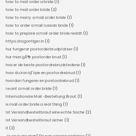
how to mail order a bride
(1)
how to mail order bride
(2)
how to marry a mail order bride
(1)
how to order a mail russian bride
(1)
how to prepare a mail order bride reddit
(1)
https.dragontiger.in
(1)
hur fungerar postorderbrudplatser
(1)
hur man gÃ¶r postorder brud
(1)
hva er de beste postordrebrudstedene
(1)
hvor du kan kjГёpe en postordrebrud
(1)
hvordan fungerer en postordrebrud
(1)
i want a mail order bride
(1)
Internationale Mail -Bestellung Braut
(1)
is mail order bride a real thing
(1)
Ist Versandbestellbraut eine echte Sache
(2)
Ist Versandbestellbraut sicher
(1)
it
(2)
Je veux une mariГ©e par correspondance
(1)