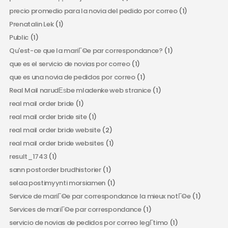
precio promedio para la novia del pedido por correo
(1)
Prenatalin Lek
(1)
Public
(1)
Qu'est-ce que la mariГ©e par correspondance?
(1)
que es el servicio de novias por correo
(1)
que es una novia de pedidos por correo
(1)
Real Mail narudЕѕbe mladenke web stranice
(1)
real mail order bride
(1)
real mail order bride site
(1)
real mail order bride website
(2)
real mail order bride websites
(1)
result_1743
(1)
sann postorder brudhistorier
(1)
selaa postimyynti morsiamen
(1)
Service de mariГ©e par correspondance la mieux notГ©e
(1)
Services de mariГ©e par correspondance
(1)
servicio de novias de pedidos por correo legГ­timo
(1)