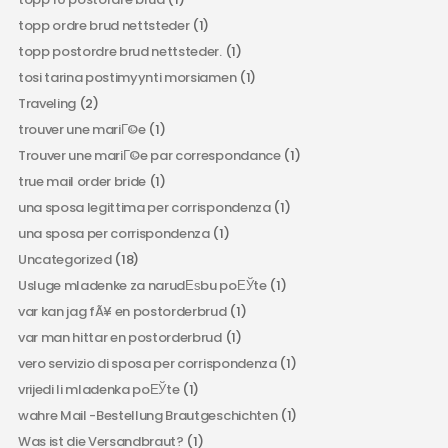
topp ordre brud nettsteder
(1)
topp postordre brud nettsteder.
(1)
tosi tarina postimyynti morsiamen
(1)
Traveling
(2)
trouver une mariГ©e
(1)
Trouver une mariГ©e par correspondance
(1)
true mail order bride
(1)
una sposa legittima per corrispondenza
(1)
una sposa per corrispondenza
(1)
Uncategorized
(18)
Usluge mladenke za narudЕѕbu poЕЎte
(1)
var kan jag fÃ¥ en postorderbrud
(1)
var man hittar en postorderbrud
(1)
vero servizio di sposa per corrispondenza
(1)
vrijedi li mladenka poЕЎte
(1)
wahre Mail -Bestellung Brautgeschichten
(1)
Was ist die Versandbraut?
(1)