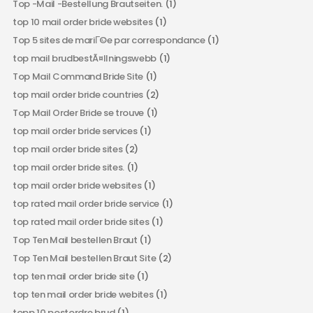
Top -Mail -Bestellung Brautseiten.
(1)
top 10 mail order bride websites
(1)
Top 5 sites de mariГ©e par correspondance
(1)
top mail brudbestÃ¤llningswebb
(1)
Top Mail Command Bride Site
(1)
top mail order bride countries
(2)
Top Mail Order Bride se trouve
(1)
top mail order bride services
(1)
top mail order bride sites
(2)
top mail order bride sites.
(1)
top mail order bride websites
(1)
top rated mail order bride service
(1)
top rated mail order bride sites
(1)
Top Ten Mail bestellen Braut
(1)
Top Ten Mail bestellen Braut Site
(2)
top ten mail order bride site
(1)
top ten mail order bride webites
(1)
topp 10 postordre brud
(1)