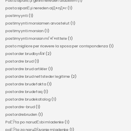
Posta sipariЕџi gelini nereden alabilirim
(1)
posta sipariЕџi nereden alД±nД±r
(1)
postimyynti
(1)
postimyynti morsiamen arvostelut
(1)
postimyynti morsian
(1)
postimyynti morsian mГ¤Г¤rittele
(1)
posto migliore per ricevere la sposa per corrispondenza
(1)
postorder brudbyrÃ¥
(2)
postordre brud
(1)
postordre brud artikler
(1)
postordre brud nettsteder legitime
(2)
postordre brudefakta
(1)
postordre brudefaq
(1)
postordre brudekatalog
(1)
postordre-brud
(1)
postordrebruden
(1)
PoЕЎta po narudЕѕbi mladenke
(1)
poЕЎta za naruДЌivanje mladenke
(1)