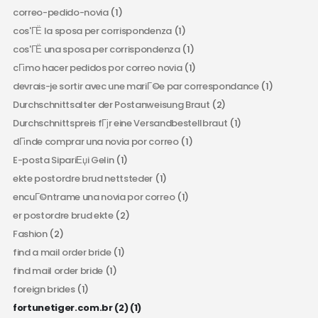
correo-pedido-novia
(1)
cos'ГЁ la sposa per corrispondenza
(1)
cos'ГЁ una sposa per corrispondenza
(1)
cГіmo hacer pedidos por correo novia
(1)
devrais-je sortir avec une mariГ©e par correspondance
(1)
Durchschnittsalter der Postanweisung Braut
(2)
Durchschnittspreis fГјr eine Versandbestellbraut
(1)
dГіnde comprar una novia por correo
(1)
E-posta SipariЕџi Gelin
(1)
ekte postordre brud nettsteder
(1)
encuГ©ntrame una novia por correo
(1)
er postordre brud ekte
(2)
Fashion
(2)
find a mail order bride
(1)
find mail order bride
(1)
foreign brides
(1)
fortunetiger.com.br (2)
(1)