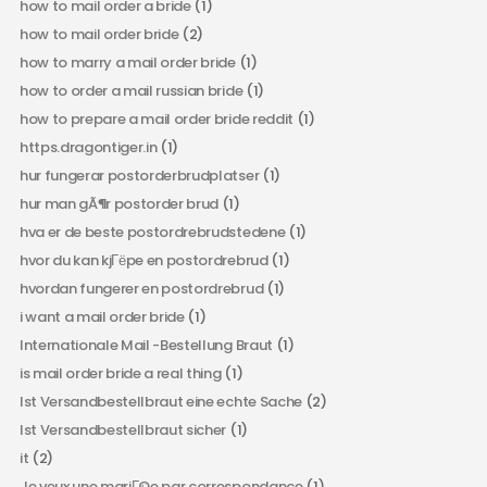
how to mail order a bride
(1)
how to mail order bride
(2)
how to marry a mail order bride
(1)
how to order a mail russian bride
(1)
how to prepare a mail order bride reddit
(1)
https.dragontiger.in
(1)
hur fungerar postorderbrudplatser
(1)
hur man gÃ¶r postorder brud
(1)
hva er de beste postordrebrudstedene
(1)
hvor du kan kjГёpe en postordrebrud
(1)
hvordan fungerer en postordrebrud
(1)
i want a mail order bride
(1)
Internationale Mail -Bestellung Braut
(1)
is mail order bride a real thing
(1)
Ist Versandbestellbraut eine echte Sache
(2)
Ist Versandbestellbraut sicher
(1)
it
(2)
Je veux une mariГ©e par correspondance
(1)