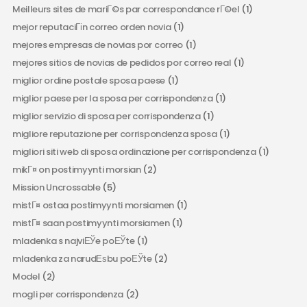
Meilleurs sites de mariГ©s par correspondance rГ©el
(1)
mejor reputaciГіn correo orden novia
(1)
mejores empresas de novias por correo
(1)
mejores sitios de novias de pedidos por correo real
(1)
miglior ordine postale sposa paese
(1)
miglior paese per la sposa per corrispondenza
(1)
miglior servizio di sposa per corrispondenza
(1)
migliore reputazione per corrispondenza sposa
(1)
migliori siti web di sposa ordinazione per corrispondenza
(1)
mikГ¤ on postimyynti morsian
(2)
Mission Uncrossable
(5)
mistГ¤ ostaa postimyynti morsiamen
(1)
mistГ¤ saan postimyynti morsiamen
(1)
mladenka s najviЕЎe poЕЎte
(1)
mladenka za narudЕѕbu poЕЎte
(2)
Model
(2)
mogli per corrispondenza
(2)