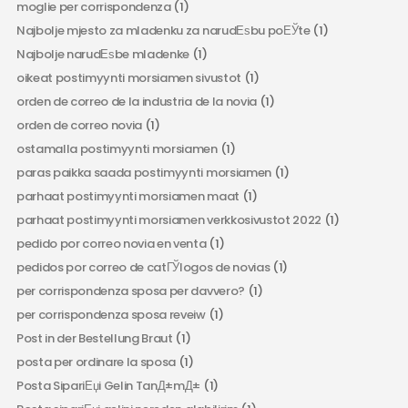
moglie per corrispondenza
(1)
Najbolje mjesto za mladenku za narudЕѕbu poЕЎte
(1)
Najbolje narudЕѕbe mladenke
(1)
oikeat postimyynti morsiamen sivustot
(1)
orden de correo de la industria de la novia
(1)
orden de correo novia
(1)
ostamalla postimyynti morsiamen
(1)
paras paikka saada postimyynti morsiamen
(1)
parhaat postimyynti morsiamen maat
(1)
parhaat postimyynti morsiamen verkkosivustot 2022
(1)
pedido por correo novia en venta
(1)
pedidos por correo de catГЎlogos de novias
(1)
per corrispondenza sposa per davvero?
(1)
per corrispondenza sposa reveiw
(1)
Post in der Bestellung Braut
(1)
posta per ordinare la sposa
(1)
Posta SipariЕџi Gelin TanД±mД±
(1)