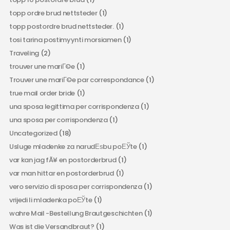
topp ordre brud nettsteder
(1)
topp postordre brud nettsteder.
(1)
tosi tarina postimyynti morsiamen
(1)
Traveling
(2)
trouver une mariГ©e
(1)
Trouver une mariГ©e par correspondance
(1)
true mail order bride
(1)
una sposa legittima per corrispondenza
(1)
una sposa per corrispondenza
(1)
Uncategorized
(18)
Usluge mladenke za narudЕѕbu poЕЎte
(1)
var kan jag fÃ¥ en postorderbrud
(1)
var man hittar en postorderbrud
(1)
vero servizio di sposa per corrispondenza
(1)
vrijedi li mladenka poЕЎte
(1)
wahre Mail -Bestellung Brautgeschichten
(1)
Was ist die Versandbraut?
(1)