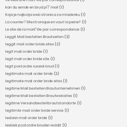
kan du sende en brud pГҐ mail
(1)
Koja je najbolja web stranica za mladenku
(1)
La courrier Г©lectronique en vaut la peine?
(1)
Le site de la mariГ©e par correspondance
(1)
Leggit Mail bestellen Brautseiten
(2)
leggit mail order bride sites
(2)
legit mail order bride
(1)
legit mail order bride site
(1)
legit postordre russisk brud
(1)
legitimate mail order bride
(2)
legitimate mail order bride sites
(1)
legitime Mail bestellen Brautunternehmen
(1)
legitime Mail bestellen Brautwebsites
(1)
legitime Versandbestellbrautstandorte
(1)
legitimte mail order bride service
(1)
lesbian mail order bride
(1)
lesbisk postordre bruden reddit
(1)