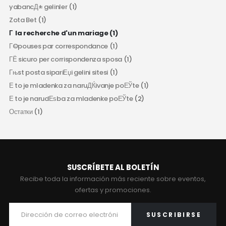
yabancД± gelinler
(1)
Zota Bet
(1)
Г la recherche d'un mariage
(1)
Г©pouses par correspondance
(1)
ГЁ sicuro per corrispondenza sposa
(1)
Гњst posta sipariЕџi gelini sitesi
(1)
Е to je mladenka za naruДЌivanje poЕЎte
(1)
Е to je narudЕѕba za mladenke poЕЎte
(2)
Остатки
(1)
SUSCRÍBETE AL BOLETÍN
Recibe toda la información más reciente sobre eventos,
ofertas y promociones.