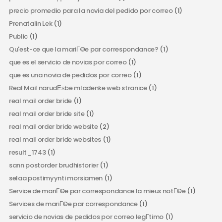
precio promedio para la novia del pedido por correo
(1)
Prenatalin Lek
(1)
Public
(1)
Qu'est-ce que la mariГ©e par correspondance?
(1)
que es el servicio de novias por correo
(1)
que es una novia de pedidos por correo
(1)
Real Mail narudЕѕbe mladenke web stranice
(1)
real mail order bride
(1)
real mail order bride site
(1)
real mail order bride website
(2)
real mail order bride websites
(1)
result_1743
(1)
sann postorder brudhistorier
(1)
selaa postimyynti morsiamen
(1)
Service de mariГ©e par correspondance la mieux notГ©e
(1)
Services de mariГ©e par correspondance
(1)
servicio de novias de pedidos por correo legГ­timo
(1)