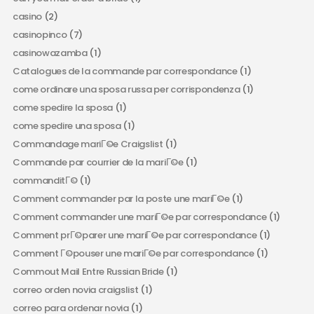
casino
(2)
casinopinco
(7)
casinowazamba
(1)
Catalogues de la commande par correspondance
(1)
come ordinare una sposa russa per corrispondenza
(1)
come spedire la sposa
(1)
come spedire una sposa
(1)
Commandage mariГ©e Craigslist
(1)
Commande par courrier de la mariГ©e
(1)
commanditГ©
(1)
Comment commander par la poste une mariГ©e
(1)
Comment commander une mariГ©e par correspondance
(1)
Comment prГ©parer une mariГ©e par correspondance
(1)
Comment Г©pouser une mariГ©e par correspondance
(1)
Commout Mail Entre Russian Bride
(1)
correo orden novia craigslist
(1)
correo para ordenar novia
(1)