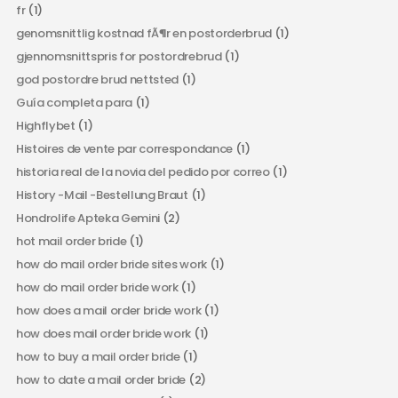
fr
(1)
genomsnittlig kostnad fÃ¶r en postorderbrud
(1)
gjennomsnittspris for postordrebrud
(1)
god postordre brud nettsted
(1)
Guía completa para
(1)
Highflybet
(1)
Histoires de vente par correspondance
(1)
historia real de la novia del pedido por correo
(1)
History -Mail -Bestellung Braut
(1)
Hondrolife Apteka Gemini
(2)
hot mail order bride
(1)
how do mail order bride sites work
(1)
how do mail order bride work
(1)
how does a mail order bride work
(1)
how does mail order bride work
(1)
how to buy a mail order bride
(1)
how to date a mail order bride
(2)