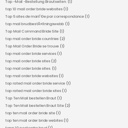
Top -Mail -Bestellung Brautseiten.
(1)
top 10 mail order bride websites
(1)
Top 5 sites de mariГ©e par correspondance
(1)
top mail brudbestÃ¤llningswebb
(1)
Top Mail Command Bride Site
(1)
top mail order bride countries
(2)
Top Mail Order Bride se trouve
(1)
top mail order bride services
(1)
top mail order bride sites
(2)
top mail order bride sites.
(1)
top mail order bride websites
(1)
top rated mail order bride service
(1)
top rated mail order bride sites
(1)
Top Ten Mail bestellen Braut
(1)
Top Ten Mail bestellen Braut Site
(2)
top ten mail order bride site
(1)
top ten mail order bride webites
(1)
topp 10 postordre brud
(1)