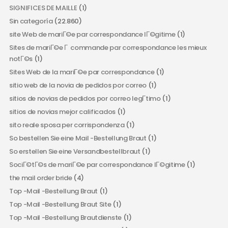
SIGNIFICES DE MAILLE
(1)
Sin categoría
(22.860)
site Web de mariГ©e par correspondance lГ©gitime
(1)
Sites de mariГ©e Г commande par correspondance les mieux
notГ©s
(1)
Sites Web de la mariГ©e par correspondance
(1)
sitio web de la novia de pedidos por correo
(1)
sitios de novias de pedidos por correo legГ­timo
(1)
sitios de novias mejor calificados
(1)
sito reale sposa per corrispondenza
(1)
So bestellen Sie eine Mail -Bestellung Braut
(1)
So erstellen Sie eine Versandbestellbraut
(1)
SociГ©tГ©s de mariГ©e par correspondance lГ©gitime
(1)
the mail order bride
(4)
Top -Mail -Bestellung Braut
(1)
Top -Mail -Bestellung Braut Site
(1)
Top -Mail -Bestellung Brautdienste
(1)