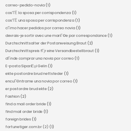
correo-pedido-novia
(1)
cos'ГЁ la sposa per corrispondenza
(1)
cos'ГЁ una sposa per corrispondenza
(1)
cГіmo hacer pedidos por correo novia
(1)
devrais-je sortir avec une mariГ©e par correspondance
(1)
Durchschnittsalter der Postanweisung Braut
(2)
Durchschnittspreis fГјr eine Versandbestellbraut
(1)
dГіnde comprar una novia por correo
(1)
E-posta SipariЕџi Gelin
(1)
ekte postordre brud nettsteder
(1)
encuГ©ntrame una novia por correo
(1)
er postordre brud ekte
(2)
Fashion
(2)
find a mail order bride
(1)
find mail order bride
(1)
foreign brides
(1)
fortunetiger.com.br (2)
(1)