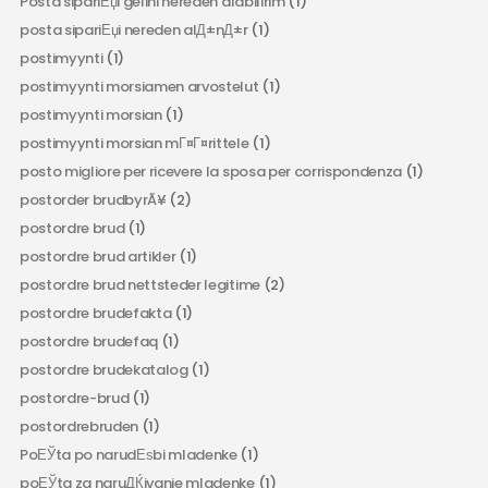
Posta sipariЕџi gelini nereden alabilirim
(1)
posta sipariЕџi nereden alД±nД±r
(1)
postimyynti
(1)
postimyynti morsiamen arvostelut
(1)
postimyynti morsian
(1)
postimyynti morsian mГ¤Г¤rittele
(1)
posto migliore per ricevere la sposa per corrispondenza
(1)
postorder brudbyrÃ¥
(2)
postordre brud
(1)
postordre brud artikler
(1)
postordre brud nettsteder legitime
(2)
postordre brudefakta
(1)
postordre brudefaq
(1)
postordre brudekatalog
(1)
postordre-brud
(1)
postordrebruden
(1)
PoЕЎta po narudЕѕbi mladenke
(1)
poЕЎta za naruДЌivanje mladenke
(1)