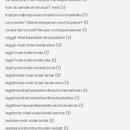
kan du sende en brud pГҐ mail
(1)
Koja je najbolja web stranica za mladenku
(1)
La courrier Г©lectronique en vaut la peine?
(1)
Le site de la mariГ©e par correspondance
(1)
Leggit Mail bestellen Brautseiten
(2)
leggit mail order bride sites
(2)
legit mail order bride
(1)
legit mail order bride site
(1)
legit postordre russisk brud
(1)
legitimate mail order bride
(2)
legitimate mail order bride sites
(1)
legitime Mail bestellen Brautunternehmen
(1)
legitime Mail bestellen Brautwebsites
(1)
legitime Versandbestellbrautstandorte
(1)
legitimte mail order bride service
(1)
lesbian mail order bride
(1)
lesbisk postordre bruden reddit
(1)