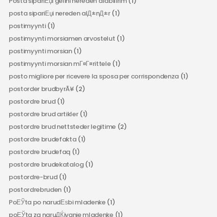
Posta sipariЕџi gelini nereden alabilirim
(1)
posta sipariЕџi nereden alД±nД±r
(1)
postimyynti
(1)
postimyynti morsiamen arvostelut
(1)
postimyynti morsian
(1)
postimyynti morsian mГ¤Г¤rittele
(1)
posto migliore per ricevere la sposa per corrispondenza
(1)
postorder brudbyrÃ¥
(2)
postordre brud
(1)
postordre brud artikler
(1)
postordre brud nettsteder legitime
(2)
postordre brudefakta
(1)
postordre brudefaq
(1)
postordre brudekatalog
(1)
postordre-brud
(1)
postordrebruden
(1)
PoЕЎta po narudЕѕbi mladenke
(1)
poЕЎta za naruДЌivanje mladenke
(1)