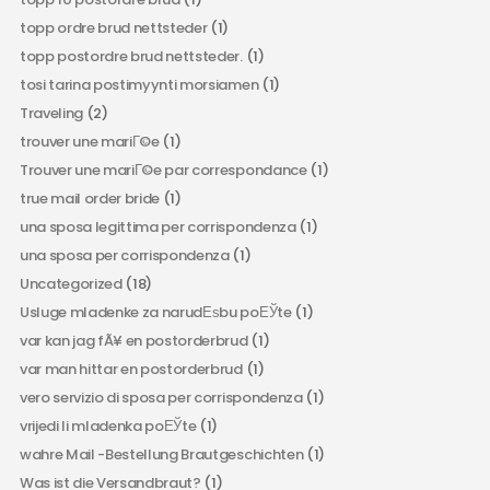
topp ordre brud nettsteder
(1)
topp postordre brud nettsteder.
(1)
tosi tarina postimyynti morsiamen
(1)
Traveling
(2)
trouver une mariГ©e
(1)
Trouver une mariГ©e par correspondance
(1)
true mail order bride
(1)
una sposa legittima per corrispondenza
(1)
una sposa per corrispondenza
(1)
Uncategorized
(18)
Usluge mladenke za narudЕѕbu poЕЎte
(1)
var kan jag fÃ¥ en postorderbrud
(1)
var man hittar en postorderbrud
(1)
vero servizio di sposa per corrispondenza
(1)
vrijedi li mladenka poЕЎte
(1)
wahre Mail -Bestellung Brautgeschichten
(1)
Was ist die Versandbraut?
(1)