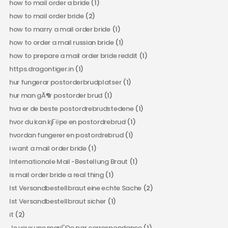
how to mail order a bride
(1)
how to mail order bride
(2)
how to marry a mail order bride
(1)
how to order a mail russian bride
(1)
how to prepare a mail order bride reddit
(1)
https.dragontiger.in
(1)
hur fungerar postorderbrudplatser
(1)
hur man gÃ¶r postorder brud
(1)
hva er de beste postordrebrudstedene
(1)
hvor du kan kjГёpe en postordrebrud
(1)
hvordan fungerer en postordrebrud
(1)
i want a mail order bride
(1)
Internationale Mail -Bestellung Braut
(1)
is mail order bride a real thing
(1)
Ist Versandbestellbraut eine echte Sache
(2)
Ist Versandbestellbraut sicher
(1)
it
(2)
Je veux une mariГ©e par correspondance
(1)