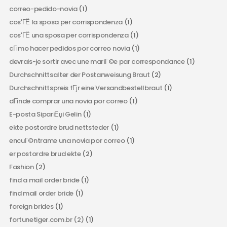
correo-pedido-novia
(1)
cos'ГЁ la sposa per corrispondenza
(1)
cos'ГЁ una sposa per corrispondenza
(1)
cГіmo hacer pedidos por correo novia
(1)
devrais-je sortir avec une mariГ©e par correspondance
(1)
Durchschnittsalter der Postanweisung Braut
(2)
Durchschnittspreis fГјr eine Versandbestellbraut
(1)
dГіnde comprar una novia por correo
(1)
E-posta SipariЕџi Gelin
(1)
ekte postordre brud nettsteder
(1)
encuГ©ntrame una novia por correo
(1)
er postordre brud ekte
(2)
Fashion
(2)
find a mail order bride
(1)
find mail order bride
(1)
foreign brides
(1)
fortunetiger.com.br (2)
(1)