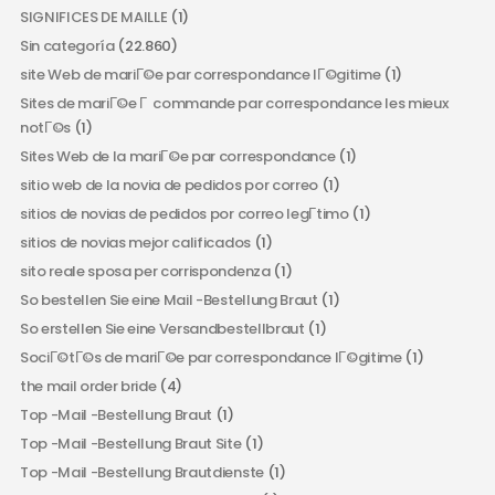
SIGNIFICES DE MAILLE
(1)
Sin categoría
(22.860)
site Web de mariГ©e par correspondance lГ©gitime
(1)
Sites de mariГ©e Г commande par correspondance les mieux
notГ©s
(1)
Sites Web de la mariГ©e par correspondance
(1)
sitio web de la novia de pedidos por correo
(1)
sitios de novias de pedidos por correo legГ­timo
(1)
sitios de novias mejor calificados
(1)
sito reale sposa per corrispondenza
(1)
So bestellen Sie eine Mail -Bestellung Braut
(1)
So erstellen Sie eine Versandbestellbraut
(1)
SociГ©tГ©s de mariГ©e par correspondance lГ©gitime
(1)
the mail order bride
(4)
Top -Mail -Bestellung Braut
(1)
Top -Mail -Bestellung Braut Site
(1)
Top -Mail -Bestellung Brautdienste
(1)