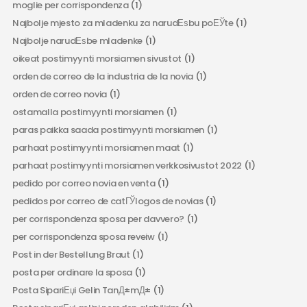
moglie per corrispondenza
(1)
Najbolje mjesto za mladenku za narudЕѕbu poЕЎte
(1)
Najbolje narudЕѕbe mladenke
(1)
oikeat postimyynti morsiamen sivustot
(1)
orden de correo de la industria de la novia
(1)
orden de correo novia
(1)
ostamalla postimyynti morsiamen
(1)
paras paikka saada postimyynti morsiamen
(1)
parhaat postimyynti morsiamen maat
(1)
parhaat postimyynti morsiamen verkkosivustot 2022
(1)
pedido por correo novia en venta
(1)
pedidos por correo de catГЎlogos de novias
(1)
per corrispondenza sposa per davvero?
(1)
per corrispondenza sposa reveiw
(1)
Post in der Bestellung Braut
(1)
posta per ordinare la sposa
(1)
Posta SipariЕџi Gelin TanД±mД±
(1)