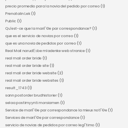
precio promedio para la novia del pedido por correo
(1)
Prenatalin Lek
(1)
Public
(1)
Qu'est-ce que la mariГ©e par correspondance?
(1)
que es el servicio de novias por correo
(1)
que es una novia de pedidos por correo
(1)
Real Mail narudЕѕbe mladenke web stranice
(1)
real mail order bride
(1)
real mail order bride site
(1)
real mail order bride website
(2)
real mail order bride websites
(1)
result_1743
(1)
sann postorder brudhistorier
(1)
selaa postimyynti morsiamen
(1)
Service de mariГ©e par correspondance la mieux notГ©e
(1)
Services de mariГ©e par correspondance
(1)
servicio de novias de pedidos por correo legГ­timo
(1)