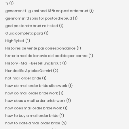
fr
(1)
genomsnittlig kostnad fÃ¶r en postorderbrud
(1)
gjennomsnittspris for postordrebrud
(1)
god postordre brud nettsted
(1)
Guía completa para
(1)
Highflybet
(1)
Histoires de vente par correspondance
(1)
historia real de la novia del pedido por correo
(1)
History -Mail -Bestellung Braut
(1)
Hondrolife Apteka Gemini
(2)
hot mail order bride
(1)
how do mail order bride sites work
(1)
how do mail order bride work
(1)
how does a mail order bride work
(1)
how does mail order bride work
(1)
how to buy a mail order bride
(1)
how to date a mail order bride
(2)