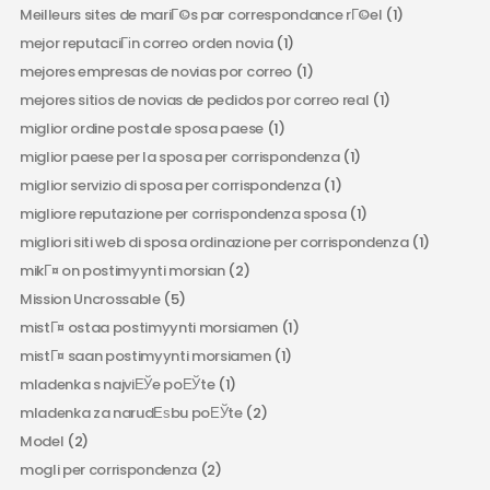
Meilleurs sites de mariГ©s par correspondance rГ©el
(1)
mejor reputaciГіn correo orden novia
(1)
mejores empresas de novias por correo
(1)
mejores sitios de novias de pedidos por correo real
(1)
miglior ordine postale sposa paese
(1)
miglior paese per la sposa per corrispondenza
(1)
miglior servizio di sposa per corrispondenza
(1)
migliore reputazione per corrispondenza sposa
(1)
migliori siti web di sposa ordinazione per corrispondenza
(1)
mikГ¤ on postimyynti morsian
(2)
Mission Uncrossable
(5)
mistГ¤ ostaa postimyynti morsiamen
(1)
mistГ¤ saan postimyynti morsiamen
(1)
mladenka s najviЕЎe poЕЎte
(1)
mladenka za narudЕѕbu poЕЎte
(2)
Model
(2)
mogli per corrispondenza
(2)