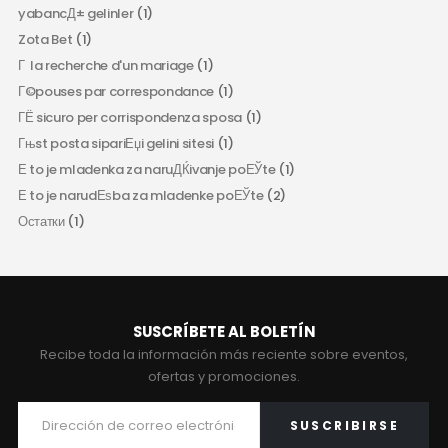
yabancД± gelinler
(1)
Zota Bet
(1)
Г la recherche d'un mariage
(1)
Г©pouses par correspondance
(1)
ГЁ sicuro per corrispondenza sposa
(1)
Гњst posta sipariЕџi gelini sitesi
(1)
Е to je mladenka za naruДЌivanje poЕЎte
(1)
Е to je narudЕѕba za mladenke poЕЎte
(2)
Остатки
(1)
SUSCRÍBETE AL BOLETÍN
Recibe toda la información más reciente sobre eventos,
ofertas y promociones.