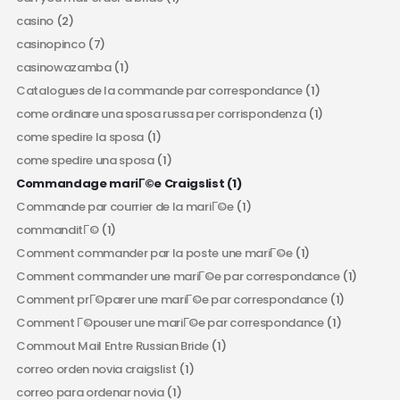
casino
(2)
casinopinco
(7)
casinowazamba
(1)
Catalogues de la commande par correspondance
(1)
come ordinare una sposa russa per corrispondenza
(1)
come spedire la sposa
(1)
come spedire una sposa
(1)
Commandage mariГ©e Craigslist
(1)
Commande par courrier de la mariГ©e
(1)
commanditГ©
(1)
Comment commander par la poste une mariГ©e
(1)
Comment commander une mariГ©e par correspondance
(1)
Comment prГ©parer une mariГ©e par correspondance
(1)
Comment Г©pouser une mariГ©e par correspondance
(1)
Commout Mail Entre Russian Bride
(1)
correo orden novia craigslist
(1)
correo para ordenar novia
(1)