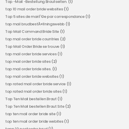
Top -Mail -Bestellung Brautseiten.
(1)
top 10 mail order bride websites
(1)
Top 5 sites de mariГ©e par correspondance
(1)
top mail brudbestÃ¤llningswebb
(1)
Top Mail Command Bride Site
(1)
top mail order bride countries
(2)
Top Mail Order Bride se trouve
(1)
top mail order bride services
(1)
top mail order bride sites
(2)
top mail order bride sites.
(1)
top mail order bride websites
(1)
top rated mail order bride service
(1)
top rated mail order bride sites
(1)
Top Ten Mail bestellen Braut
(1)
Top Ten Mail bestellen Braut Site
(2)
top ten mail order bride site
(1)
top ten mail order bride webites
(1)
topp 10 postordre brud
(1)