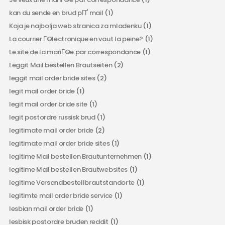
kan du sende en brud pГҐ mail
(1)
Koja je najbolja web stranica za mladenku
(1)
La courrier Г©lectronique en vaut la peine?
(1)
Le site de la mariГ©e par correspondance
(1)
Leggit Mail bestellen Brautseiten
(2)
leggit mail order bride sites
(2)
legit mail order bride
(1)
legit mail order bride site
(1)
legit postordre russisk brud
(1)
legitimate mail order bride
(2)
legitimate mail order bride sites
(1)
legitime Mail bestellen Brautunternehmen
(1)
legitime Mail bestellen Brautwebsites
(1)
legitime Versandbestellbrautstandorte
(1)
legitimte mail order bride service
(1)
lesbian mail order bride
(1)
lesbisk postordre bruden reddit
(1)