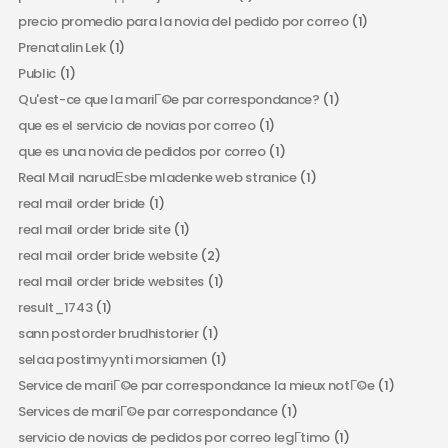
precio promedio para la novia del pedido por correo
(1)
Prenatalin Lek
(1)
Public
(1)
Qu'est-ce que la mariГ©e par correspondance?
(1)
que es el servicio de novias por correo
(1)
que es una novia de pedidos por correo
(1)
Real Mail narudЕѕbe mladenke web stranice
(1)
real mail order bride
(1)
real mail order bride site
(1)
real mail order bride website
(2)
real mail order bride websites
(1)
result_1743
(1)
sann postorder brudhistorier
(1)
selaa postimyynti morsiamen
(1)
Service de mariГ©e par correspondance la mieux notГ©e
(1)
Services de mariГ©e par correspondance
(1)
servicio de novias de pedidos por correo legГ­timo
(1)