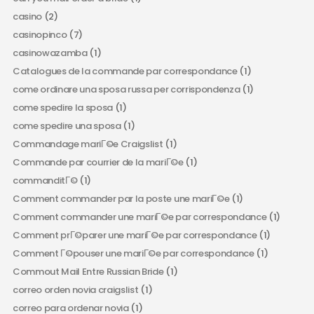
casino
(2)
casinopinco
(7)
casinowazamba
(1)
Catalogues de la commande par correspondance
(1)
come ordinare una sposa russa per corrispondenza
(1)
come spedire la sposa
(1)
come spedire una sposa
(1)
Commandage mariГ©e Craigslist
(1)
Commande par courrier de la mariГ©e
(1)
commanditГ©
(1)
Comment commander par la poste une mariГ©e
(1)
Comment commander une mariГ©e par correspondance
(1)
Comment prГ©parer une mariГ©e par correspondance
(1)
Comment Г©pouser une mariГ©e par correspondance
(1)
Commout Mail Entre Russian Bride
(1)
correo orden novia craigslist
(1)
correo para ordenar novia
(1)