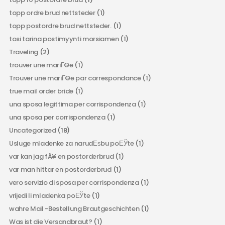
topp ordre brud nettsteder
(1)
topp postordre brud nettsteder.
(1)
tosi tarina postimyynti morsiamen
(1)
Traveling
(2)
trouver une mariГ©e
(1)
Trouver une mariГ©e par correspondance
(1)
true mail order bride
(1)
una sposa legittima per corrispondenza
(1)
una sposa per corrispondenza
(1)
Uncategorized
(18)
Usluge mladenke za narudЕѕbu poЕЎte
(1)
var kan jag fÃ¥ en postorderbrud
(1)
var man hittar en postorderbrud
(1)
vero servizio di sposa per corrispondenza
(1)
vrijedi li mladenka poЕЎte
(1)
wahre Mail -Bestellung Brautgeschichten
(1)
Was ist die Versandbraut?
(1)