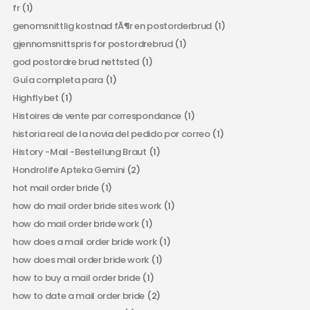
fr
(1)
genomsnittlig kostnad fÃ¶r en postorderbrud
(1)
gjennomsnittspris for postordrebrud
(1)
god postordre brud nettsted
(1)
Guía completa para
(1)
Highflybet
(1)
Histoires de vente par correspondance
(1)
historia real de la novia del pedido por correo
(1)
History -Mail -Bestellung Braut
(1)
Hondrolife Apteka Gemini
(2)
hot mail order bride
(1)
how do mail order bride sites work
(1)
how do mail order bride work
(1)
how does a mail order bride work
(1)
how does mail order bride work
(1)
how to buy a mail order bride
(1)
how to date a mail order bride
(2)