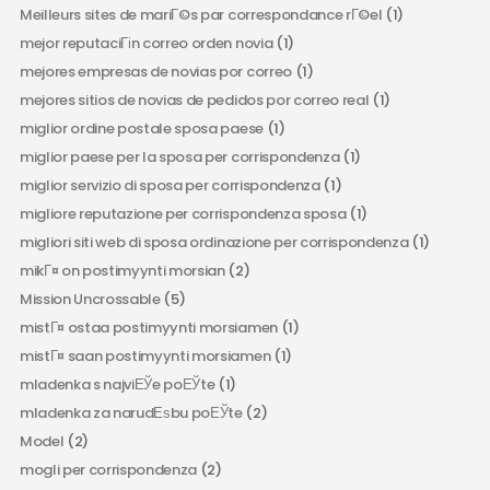
Meilleurs sites de mariГ©s par correspondance rГ©el
(1)
mejor reputaciГіn correo orden novia
(1)
mejores empresas de novias por correo
(1)
mejores sitios de novias de pedidos por correo real
(1)
miglior ordine postale sposa paese
(1)
miglior paese per la sposa per corrispondenza
(1)
miglior servizio di sposa per corrispondenza
(1)
migliore reputazione per corrispondenza sposa
(1)
migliori siti web di sposa ordinazione per corrispondenza
(1)
mikГ¤ on postimyynti morsian
(2)
Mission Uncrossable
(5)
mistГ¤ ostaa postimyynti morsiamen
(1)
mistГ¤ saan postimyynti morsiamen
(1)
mladenka s najviЕЎe poЕЎte
(1)
mladenka za narudЕѕbu poЕЎte
(2)
Model
(2)
mogli per corrispondenza
(2)