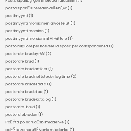
Posta sipariЕџi gelini nereden alabilirim
(1)
posta sipariЕџi nereden alД±nД±r
(1)
postimyynti
(1)
postimyynti morsiamen arvostelut
(1)
postimyynti morsian
(1)
postimyynti morsian mГ¤Г¤rittele
(1)
posto migliore per ricevere la sposa per corrispondenza
(1)
postorder brudbyrÃ¥
(2)
postordre brud
(1)
postordre brud artikler
(1)
postordre brud nettsteder legitime
(2)
postordre brudefakta
(1)
postordre brudefaq
(1)
postordre brudekatalog
(1)
postordre-brud
(1)
postordrebruden
(1)
PoЕЎta po narudЕѕbi mladenke
(1)
poЕЎta za naruДЌivanje mladenke
(1)