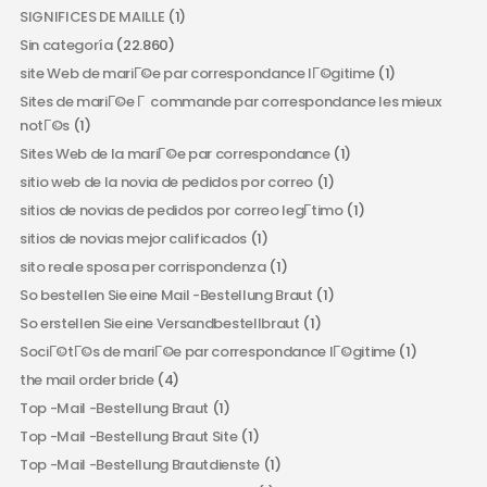
SIGNIFICES DE MAILLE
(1)
Sin categoría
(22.860)
site Web de mariГ©e par correspondance lГ©gitime
(1)
Sites de mariГ©e Г commande par correspondance les mieux
notГ©s
(1)
Sites Web de la mariГ©e par correspondance
(1)
sitio web de la novia de pedidos por correo
(1)
sitios de novias de pedidos por correo legГ­timo
(1)
sitios de novias mejor calificados
(1)
sito reale sposa per corrispondenza
(1)
So bestellen Sie eine Mail -Bestellung Braut
(1)
So erstellen Sie eine Versandbestellbraut
(1)
SociГ©tГ©s de mariГ©e par correspondance lГ©gitime
(1)
the mail order bride
(4)
Top -Mail -Bestellung Braut
(1)
Top -Mail -Bestellung Braut Site
(1)
Top -Mail -Bestellung Brautdienste
(1)