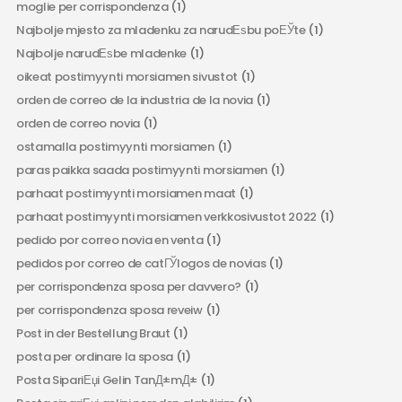
moglie per corrispondenza
(1)
Najbolje mjesto za mladenku za narudЕѕbu poЕЎte
(1)
Najbolje narudЕѕbe mladenke
(1)
oikeat postimyynti morsiamen sivustot
(1)
orden de correo de la industria de la novia
(1)
orden de correo novia
(1)
ostamalla postimyynti morsiamen
(1)
paras paikka saada postimyynti morsiamen
(1)
parhaat postimyynti morsiamen maat
(1)
parhaat postimyynti morsiamen verkkosivustot 2022
(1)
pedido por correo novia en venta
(1)
pedidos por correo de catГЎlogos de novias
(1)
per corrispondenza sposa per davvero?
(1)
per corrispondenza sposa reveiw
(1)
Post in der Bestellung Braut
(1)
posta per ordinare la sposa
(1)
Posta SipariЕџi Gelin TanД±mД±
(1)