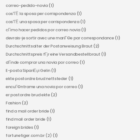
correo-pedido-novia
(1)
cos'ГЁ la sposa per corrispondenza
(1)
cos'ГЁ una sposa per corrispondenza
(1)
cГіmo hacer pedidos por correo novia
(1)
devrais-je sortir avec une mariГ©e par correspondance
(1)
Durchschnittsalter der Postanweisung Braut
(2)
Durchschnittspreis fГјr eine Versandbestellbraut
(1)
dГіnde comprar una novia por correo
(1)
E-posta SipariЕџi Gelin
(1)
ekte postordre brud nettsteder
(1)
encuГ©ntrame una novia por correo
(1)
er postordre brud ekte
(2)
Fashion
(2)
find a mail order bride
(1)
find mail order bride
(1)
foreign brides
(1)
fortunetiger.com.br (2)
(1)