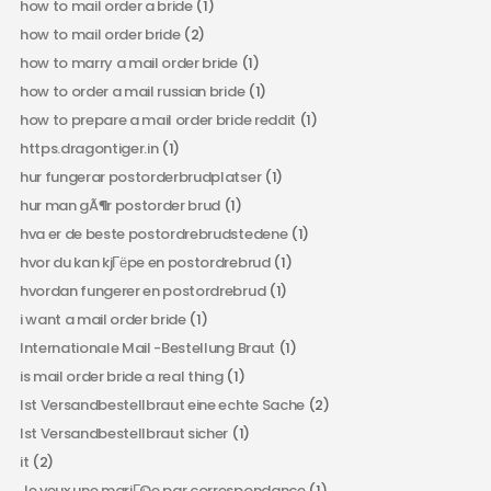
how to mail order a bride
(1)
how to mail order bride
(2)
how to marry a mail order bride
(1)
how to order a mail russian bride
(1)
how to prepare a mail order bride reddit
(1)
https.dragontiger.in
(1)
hur fungerar postorderbrudplatser
(1)
hur man gÃ¶r postorder brud
(1)
hva er de beste postordrebrudstedene
(1)
hvor du kan kjГёpe en postordrebrud
(1)
hvordan fungerer en postordrebrud
(1)
i want a mail order bride
(1)
Internationale Mail -Bestellung Braut
(1)
is mail order bride a real thing
(1)
Ist Versandbestellbraut eine echte Sache
(2)
Ist Versandbestellbraut sicher
(1)
it
(2)
Je veux une mariГ©e par correspondance
(1)