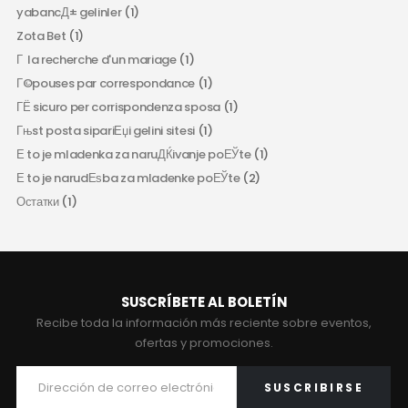
yabancД± gelinler
(1)
Zota Bet
(1)
Г la recherche d'un mariage
(1)
Г©pouses par correspondance
(1)
ГЁ sicuro per corrispondenza sposa
(1)
Гњst posta sipariЕџi gelini sitesi
(1)
Е to je mladenka za naruДЌivanje poЕЎte
(1)
Е to je narudЕѕba za mladenke poЕЎte
(2)
Остатки
(1)
SUSCRÍBETE AL BOLETÍN
Recibe toda la información más reciente sobre eventos,
ofertas y promociones.