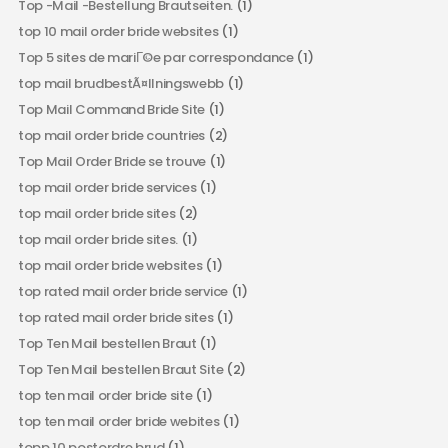
Top -Mail -Bestellung Brautseiten.
(1)
top 10 mail order bride websites
(1)
Top 5 sites de mariГ©e par correspondance
(1)
top mail brudbestÃ¤llningswebb
(1)
Top Mail Command Bride Site
(1)
top mail order bride countries
(2)
Top Mail Order Bride se trouve
(1)
top mail order bride services
(1)
top mail order bride sites
(2)
top mail order bride sites.
(1)
top mail order bride websites
(1)
top rated mail order bride service
(1)
top rated mail order bride sites
(1)
Top Ten Mail bestellen Braut
(1)
Top Ten Mail bestellen Braut Site
(2)
top ten mail order bride site
(1)
top ten mail order bride webites
(1)
topp 10 postordre brud
(1)